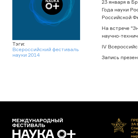
23 января в Б
Года науки Ро
Российской Ф
На встрече "З
научно-технич
Тэги:
IV Всероссийс
Всероссийский фестиваль
науки 2014
Запись презен
ПР
ЗА
Спе
«Ро
ми