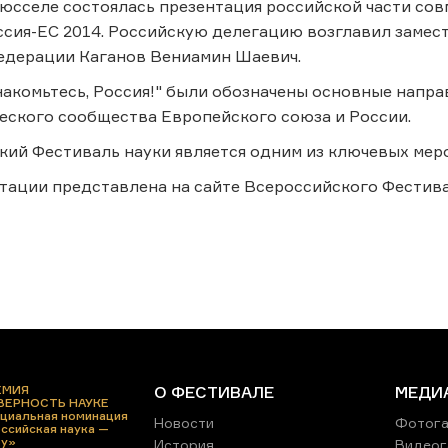
рюсселе состоялась презентация российской части со
ссия-ЕС 2014. Российскую делегацию возглавил замес
едерации Каганов Вениамин Шаевич.
накомьтесь, Россия!" были обозначены основные напра
еского сообщества Европейского союза и России.
кий Фестиваль науки является одним из ключевых меро
тации представлена на сайте Всероссийского Фестиваля
ЕМИЯ
О ФЕСТИВАЛЕ
МЕДИ
 ВЕРНОСТЬ НАУКЕ
циальная номинация
Новости
Фотога
ссийская наука —
ру»
История
Видеог