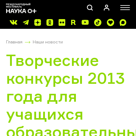
Главная
Наши новости
Творческие
конкурсы 2013
ПОИСК
года для
учащихся
образовательн