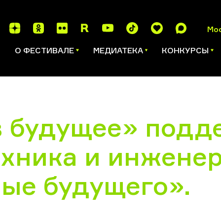
Мо
И
О ФЕСТИВАЛЕ
МЕДИАТЕКА
КОНКУРСЫ
в будущее» подд
хника и инжене
ные будущего».