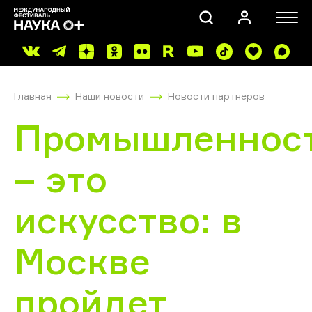
Главная
Наши новости
Новости партнеров
Промышленнос
– это
ПОИСК
искусство: в
Москве
пройдет