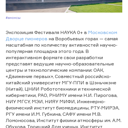
#Анонсы
Экспозиция Фестиваля НАУКА 0+ в
Московском
Дворце пионеров
на Воробьевых горах — самая
масштабная по количеству активностей научно-
популярная площадка этого года. В
интерактивном формате свои разработки
представят ведущие научно-образовательные
центры и технологические компании: ОАК,
«Движение первых», Совместный российско-
китайский университет МГУ-ППИ в Шэньчжэне
(Китай), ЦНИИ Робототехники и технической
кибернетики, РАО, РНИМУ имени Н.И. Пирогова,
НИУ МГСУ, МЭИ, НИЯУ МИФИ, Инженерно-
физический институт биомедицины, РТУ-МИРЭА,
РГУ имени И.М. Губкина, САФУ имени М.В.
Ломоносова, Институт физики атмосферы им. А.М.
Обухова, Троицкий Дом ученых, Институт