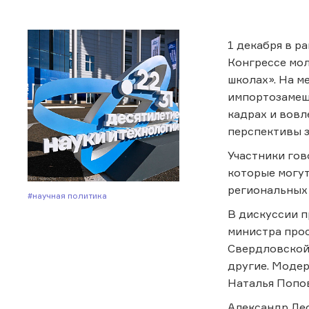
1 декабря в р
Конгрессе мол
школах». На м
импортозамещ
кадрах и вовл
перспективы з
Участники гов
которые могут
региональных
#Научная политика
В дискуссии п
министра прос
Свердловской
другие. Моде
Наталья Попов
Александр Лео