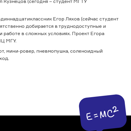
л Кузнецов (сегодня – студент МГТУ
одиннадцатиклассник Егор Ляхов (сейчас студент
пятственно добирается в труднодоступные и
и работе в сложных условиях. Проект Егора
НЦ МГУ.
от, мини-ровер, пневмопушка, соленоидный
ход.