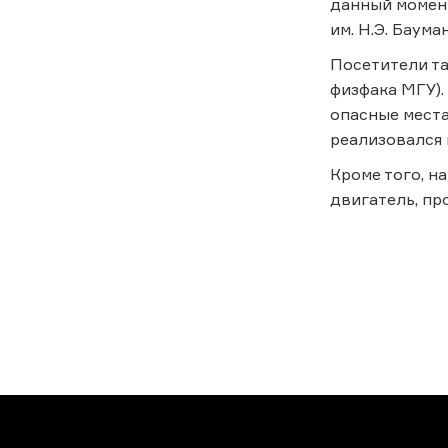
данный момент
им. Н.Э. Баум
Посетители та
физфака МГУ).
опасные места
реализовался 
Кроме того, н
двигатель, пр