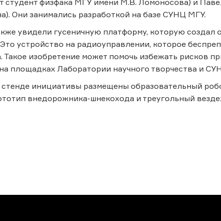
 студент физфака МГУ имени М.В. Ломоносова) и Паве
ана). Они занимались разработкой на базе СУНЦ МГУ.
кже увидели гусеничную платформу, которую создал 
 Это устройство на радиоуправлении, которое беспре
. Такое изобретение может помочь избежать рисков пр
на площадках Лаборатории научного творчества и СУ
а стенде инициативы размещены образовательный роб
ототип внедорожника-шнекохода и треугольный везде