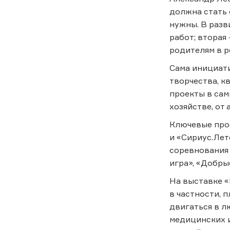
должна стать 
нужны. В разв
работ; вторая
родителям в р
Сама инициат
творчества, к
проекты в сам
хозяйстве, от
Ключевые про
и «Сириус.Лет
соревнования 
игра», «Добры
На выставке «
в частности, 
двигаться в л
медицинских 