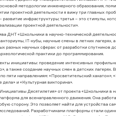
основой методологии инженерного образования, помим
итии проектной деятельности я вижу три главных про
 – развитие инфраструктуры; третья – это стимулы, ко
еализации проектной деятельности».
ива ДНТ «Школьники в научно-технической деятельно
ванториумы, IT-кубы, научные смены в летних лагерях,
ых разных научных сферах: от разработки спутников д
 археологической практики до программирования.
екты инициативы: проведение интенсивных профильн
о», а также создание научных смен в детских лагерях. 
по пяти направлениям: «Просветительский хакатон», 
е дела» и «Культурная викторина».
Инициативы Десятилетия» от проекта «Школьники в н
платформа для всенаправленного движения. Она работа
юбую сторону. Это позволяет найти для устройства сам
исследований. Разработчиками платформы стали один