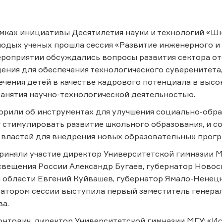
амках инициативы Десятилетия науки и технологий «Ш
одых ученых прошла сессия «Развитие инженерного и
ероприятии обсуждались вопросы развития сектора о
ения для обеспечения технологического суверенитета
ечения детей в качестве кадрового потенциала в высо
анятия научно-технологической деятельностью.
орили об инструментах для улучшения социально-обра
 стимулировать развитие школьного образования, и 
 властей для внедрения новых образовательных прог
риняли участие директор Университетской гимназии 
вещения России Александр Бугаев, губернатор Новос
 области Евгений Куйвашев, губернатор Ямало-Ненец
ратором сессии выступила первый заместитель генера
а.
нтович, директор Университетской гимназии МГУ: «Ис