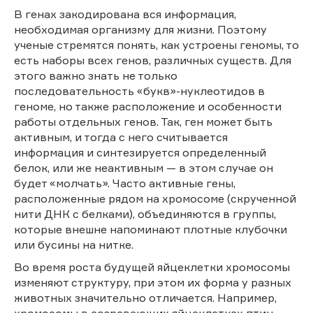
В генах закодирована вся информация,
необходимая организму для жизни. Поэтому
ученые стремятся понять, как устроены геномы, то
есть наборы всех генов, различных существ. Для
этого важно знать не только
последовательность «букв»-нуклеотидов в
геноме, но также расположение и особенности
работы отдельных генов. Так, ген может быть
активным, и тогда с него считывается
информация и синтезируется определенный
белок, или же неактивным — в этом случае он
будет «молчать». Часто активные гены,
расположенные рядом на хромосоме (скрученной
нити ДНК с белками), объединяются в группы,
которые внешне напоминают плотные клубочки
или бусины на нитке.
Во время роста будущей яйцеклетки хромосомы
изменяют структуру, при этом их форма у разных
животных значительно отличается. Например,
хромосомы в созревающих яйцеклетках птиц,