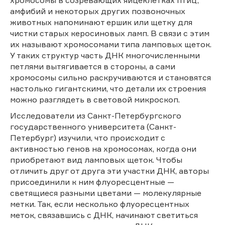
амфибий и некоторых других позвоночных
животных напоминают ершик или щетку для
чистки старых керосиновых ламп. В связи с этим
их называют хромосомами типа ламповых щеток.
У таких структур часть ДНК многочисленными
петлями вытягивается в стороны, а сами
хромосомы сильно раскручиваются и становятся
настолько гигантскими, что детали их строения
можно разглядеть в световой микроскоп.
Исследователи из Санкт-Петербургского
государственного университета (Санкт-
Петербург) изучили, что происходит с
активностью генов на хромосомах, когда они
приобретают вид ламповых щеток. Чтобы
отличить друг от друга эти участки ДНК, авторы
присоединили к ним флуоресцентные —
светящиеся разными цветами — молекулярные
метки. Так, если несколько флуоресцентных
меток, связавшись с ДНК, начинают светиться