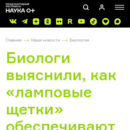
Главная
Наши новости
Биология
Биологи
выяснили, как
ПОИСК
«ламповые
щетки»
обеспечивают