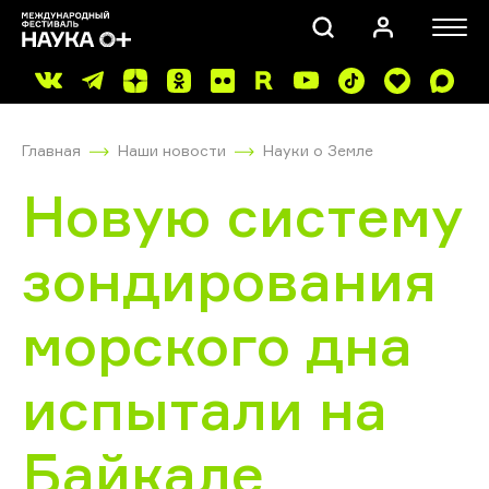
Главная
Наши новости
Науки о Земле
Новую систему
зондирования
ПОИСК
морского дна
испытали на
Байкале