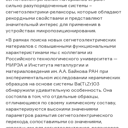
сильно разупорядоченные системы –
сегнетоэлектрики-релаксоры, которые обладают
рекордными свойствами и представляют
значительный интерес для применения в
устройствах микропозиционирования.
«В рамках поиска новых сегнетоэлектрических
материалов с повышенными функциональными
характеристиками мы с коллегами из
Российского технологического университета —
МИРЭА и Института металлургии и
материаловедения им. А.А. Байкова РАН при
экспериментальном исследовании керамических
образцов на основе системы Ba(Ti,Zr)O3
обнаружили удивительную особенность. Она
состояла в том, что отдельные образцы,
отличающиеся по своему химическому составу,
характеризуются высокими значениями
параметров размытия сегнетоэлектрического
перехода, сопоставимыми со значениями,
известными для сегнетоэлектриков-релаксоров.