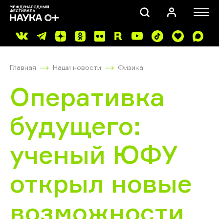
Главная
Наши новости
Физика
Оперативка
будущего:
ПОИСК
ученый ЮФУ
открыл новые
возможности