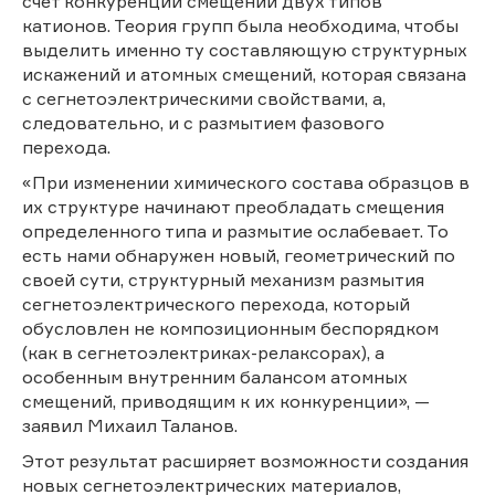
счет конкуренции смещений двух типов
катионов. Теория групп была необходима, чтобы
выделить именно ту составляющую структурных
искажений и атомных смещений, которая связана
с сегнетоэлектрическими свойствами, а,
следовательно, и с размытием фазового
перехода.
«При изменении химического состава образцов в
их структуре начинают преобладать смещения
определенного типа и размытие ослабевает. То
есть нами обнаружен новый, геометрический по
своей сути, структурный механизм размытия
сегнетоэлектрического перехода, который
обусловлен не композиционным беспорядком
(как в сегнетоэлектриках-релаксорах), а
особенным внутренним балансом атомных
смещений, приводящим к их конкуренции», —
заявил Михаил Таланов.
Этот результат расширяет возможности создания
новых сегнетоэлектрических материалов,