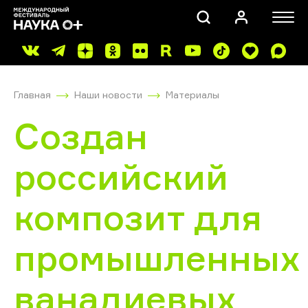
Главная
Наши новости
Материалы
Создан
российский
ПОИСК
композит для
промышленных
ванадиевых