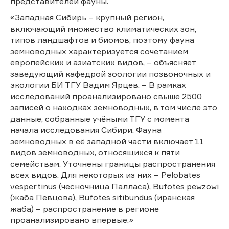
представителей фауны.
«Западная Сибирь – крупный регион,
включающий множество климатических зон,
типов ландшафтов и биомов, поэтому фауна
земноводных характеризуется сочетанием
европейских и азиатских видов, – объясняет
заведующий кафедрой зоологии позвоночных и
экологии БИ ТГУ Вадим Ярцев. – В рамках
исследований проанализировано свыше 2500
записей о находках земноводных, в том числе это
данные, собранные учёными ТГУ с момента
начала исследования Сибири. Фауна
земноводных в её западной части включает 11
видов земноводных, относящихся к пяти
семействам. Уточнены границы распространения
всех видов. Для некоторых из них – Pelobates
vespertinus (чесночница Палласа), Bufotes pewzowi
(жаба Певцова), Bufotes sitibundus (иранская
жаба) – распространение в регионе
проанализировано впервые.»