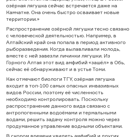
озёрная лягушка сейчас встречается даже на
Камчатке. Она очень быстро осваивает новые
территории.»
Распространение озёрной лягушки тесно связано
с человеческой деятельностью. Например, в
Алтайский край она попала в период активного
рыборазведения. Когда вылавливали молодь,
вместе с ней завезли личинки лягушки. Из
Горного Алтая этот вид амфибий «зашёл» в Обь,
сейчас её обнаруживают и в устье Томи.
Как отмечают биологи ТГУ, озёрная лягушка
входит в топ-100 самых опасных инвазивных
видов России, поэтому её численность
необходимо контролировать. Поскольку
распространение данного вида связано с
антропогенными водоёмами и термальными
водами, решить задачу контроля можно через
продуманное управление водными объектами.
В скором времени увидеть амфибий и других