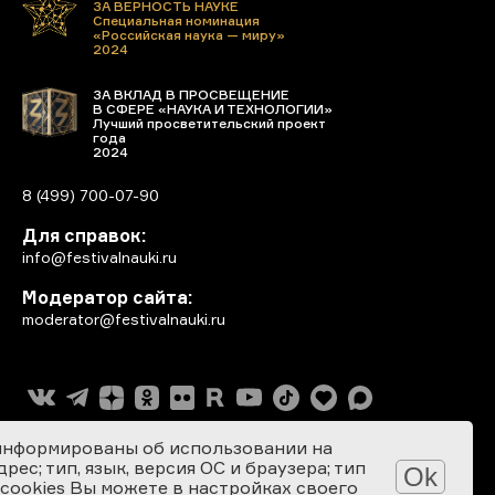
ЗА ВЕРНОСТЬ НАУКЕ
Специальная номинация
«Российская наука — миру»
2024
ЗА ВКЛАД В ПРОСВЕЩЕНИЕ
В СФЕРЕ «НАУКА И ТЕХНОЛОГИИ»
Лучший просветительский проект
года
2024
8 (499) 700-07-90
Для справок:
info@festivalnauki.ru
Модератор сайта:
moderator@festivalnauki.ru
информированы об использовании на
ес; тип, язык, версия ОС и браузера; тип
Ok
 cookies Вы можете в настройках своего