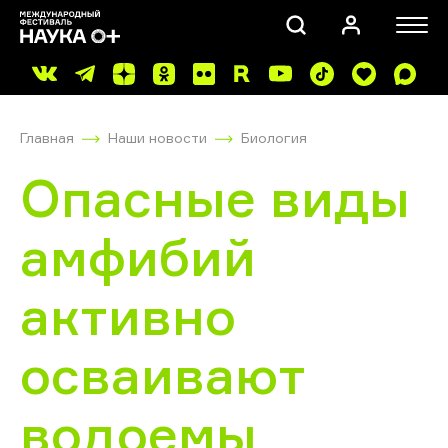
Главная
Наши новости
Биология
Опасные виды
амфибий
ПОИСК
активно
осваивают
водоемы