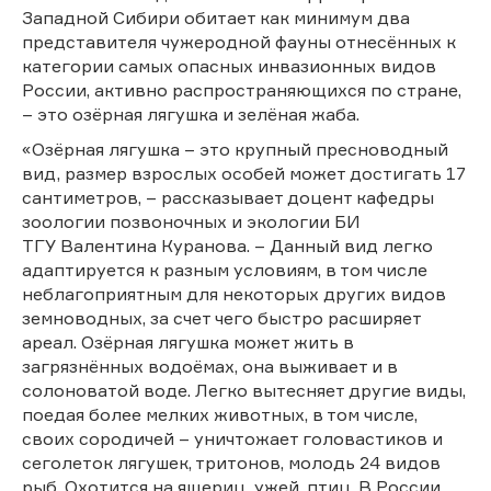
Западной Сибири обитает как минимум два
представителя чужеродной фауны отнесённых к
категории самых опасных инвазионных видов
России, активно распространяющихся по стране,
– это озёрная лягушка и зелёная жаба.
«Озёрная лягушка – это крупный пресноводный
вид, размер взрослых особей может достигать 17
сантиметров, – рассказывает доцент кафедры
зоологии позвоночных и экологии БИ
ТГУ Валентина Куранова. – Данный вид легко
адаптируется к разным условиям, в том числе
неблагоприятным для некоторых других видов
земноводных, за счет чего быстро расширяет
ареал. Озёрная лягушка может жить в
загрязнённых водоёмах, она выживает и в
солоноватой воде. Легко вытесняет другие виды,
поедая более мелких животных, в том числе,
своих сородичей – уничтожает головастиков и
сеголеток лягушек, тритонов, молодь 24 видов
рыб. Охотится на ящериц, ужей, птиц. В России