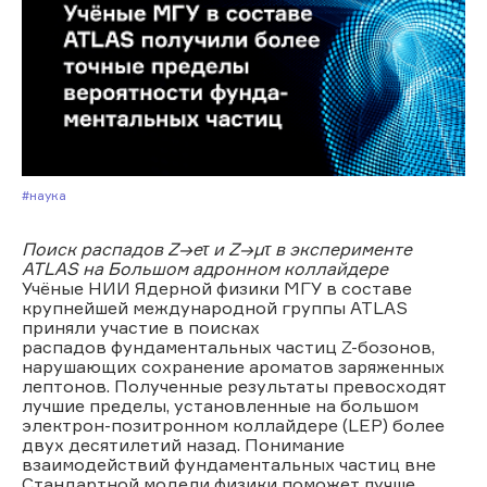
#Наука
Поиск распадов Z→eτ и Z→µτ в эксперименте
ATLAS на Большом адронном коллайдере
Учёные НИИ Ядерной физики МГУ в составе
крупнейшей международной группы ATLAS
приняли участие в поисках
распадов фундаментальных частиц Z-бозонов,
нарушающих сохранение ароматов заряженных
лептонов. Полученные результаты превосходят
лучшие пределы, установленные на большом
электрон-позитронном коллайдере (LEP) более
двух десятилетий назад. Понимание
взаимодействий фундаментальных частиц вне
Стандартной модели физики поможет лучше