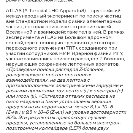
ATLAS (A Toroidal LHC ApparatuS) – крупнейший
международный эксперимент по поиску частиц
вне Стандартной модели физики элементарных
частиц, которая описывает строение нашей
Вселенной и взаимодействие тел в ней. В рамках
эксперимента ATLAS на Большом адронном
коллайдере с помощью трекового детектора
переходного излучения (TRT), созданного при
участии сотрудников НИИ Ядерной физики МГУ,
учёные занимались поиском распадов Z-бозонов,
нарушающих сохранение лептонных ароматов.
«Проведены поиски распадов Z-бозонов,
рождающихся в протон-протонных
взаимодействиях, на два лептона с
противоположными электрическими зарядами и
разными ароматами: тау-лептон (τ) и электрон (e)
или мюон (μ). «Сигналов от таких распадов не
было найдено и были установлены верхние
пределы на их вероятности: менее 8,1 × 10–6
(Z→eτ) и 9,5 × 10–6 (Z→μτ) на уровне достоверности
95%. Эти результаты превосходят лучшие
пределы, установленные на большом электрон-
позитронном коллайдере (LEP) более двух