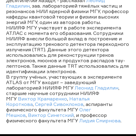
десятилетий назад»,
- рассказал
Леонид
Гладилин
, зав. лабораторией тяжёлых частиц и
резонансов НИИ ядерной физики МГУ, профессор
кафедры квантовой теории и физики высоких
энергий МГУ, один из авторов работы.
НИИЯФ МГУ участвует в работе эксперимента
АТЛАС с момента его образования. Сотрудники
НИИЯФ внесли большой вклад в построение и
эксплуатацию трекового детектора переходного
излучения (TRT). Данные этого детектора
использовались для реконструкции треков
электронов, мюонов и продуктов распадов тау-
лептонов. Также данные TRT использовались для
идентификации электронов.
В группу учёных, участвующих в эксперименте
ATLAS от МГУ входят – заведующий
лабораторией НИИЯФ МГУ
Леонид Гладилин
,
старшие научные сотрудники НИИЯФ
МГУ
Виктор Крамаренко
,
Наталья
Короткова
,
Сергей Сивоклоков
, аспиранты
физического факультета МГУ
Олег
Мешков
,
Виктор Синетский
, и профессор
физического факультета МГУ
Лидия Смирнова
.