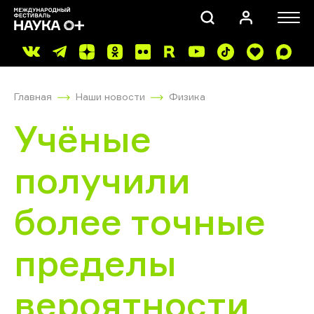
Главная
Наши новости
Физика
Учёные
получили
ПОИСК
более точные
пределы
вероятности