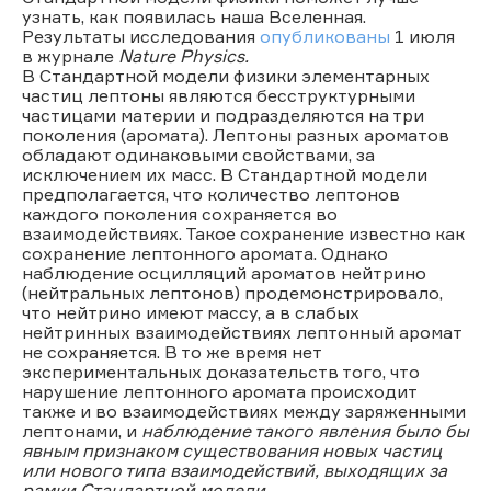
узнать, как появилась наша Вселенная.
Результаты исследования
опубликованы
1 июля
в журнале
Nature Physics.
В Стандартной модели физики элементарных
частиц лептоны являются бесструктурными
частицами материи и подразделяются на три
поколения (аромата). Лептоны разных ароматов
обладают одинаковыми свойствами, за
исключением их масс. В Стандартной модели
предполагается, что количество лептонов
каждого поколения сохраняется во
взаимодействиях. Такое сохранение известно как
сохранение лептонного аромата. Однако
наблюдение осцилляций ароматов нейтрино
(нейтральных лептонов) продемонстрировало,
что нейтрино имеют массу, а в слабых
нейтринных взаимодействиях лептонный аромат
не сохраняется. В то же время нет
экспериментальных доказательств того, что
нарушение лептонного аромата происходит
также и во взаимодействиях между заряженными
лептонами, и
наблюдение такого явления было бы
явным признаком существования новых частиц
или нового типа взаимодействий, выходящих за
рамки Стандартной модели.