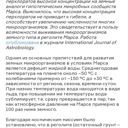
перхлоратов высокой концентрации на земные
аналоги гипотетических микробных сообществ
Марса. Выяснилось, что высокая концентрация
перхлоратов не приводит к гибели, а
способствует увеличению численности многих
микроорганизмов. Это свидетельствует в пользу
возможности выживания микроорганизмов
земного типа в реголите Марса. Работа
опубликована
в журнале International Journal of
Astrobiology.
Одним из основных препятствий для развития
земных микроорганизмов в условиях Марса
является дефицит жидкой воды. Среднегодовая
температура на планете около –50 °С с
колебаниями примерно от –150 °С до +30 °С в
зависимости от региона, сезона, времени суток.
При низких температурах вода находится в виде
льда, при повышении же температуры вода
сублимирует, т.е. сразу превращается в пар, так
как атмосферное давление на Марсе примерно в
100 раз ниже земного.
Благодаря космическим миссиям было
установлено, что в реголите (остаточный грунт –