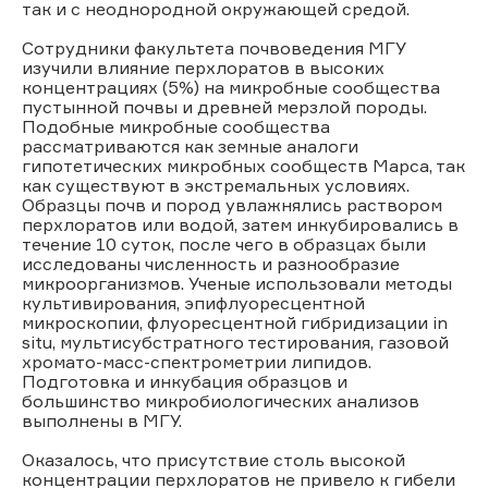
так и с неоднородной окружающей средой.
Сотрудники факультета почвоведения МГУ
изучили влияние перхлоратов в высоких
концентрациях (5%) на микробные сообщества
пустынной почвы и древней мерзлой породы.
Подобные микробные сообщества
рассматриваются как земные аналоги
гипотетических микробных сообществ Марса, так
как существуют в экстремальных условиях.
Образцы почв и пород увлажнялись раствором
перхлоратов или водой, затем инкубировались в
течение 10 суток, после чего в образцах были
исследованы численность и разнообразие
микроорганизмов. Ученые использовали методы
культивирования, эпифлуоресцентной
микроскопии, флуоресцентной гибридизации in
situ, мультисубстратного тестирования, газовой
хромато-масс-спектрометрии липидов.
Подготовка и инкубация образцов и
большинство микробиологических анализов
выполнены в МГУ.
Оказалось, что присутствие столь высокой
концентрации перхлоратов не привело к гибели