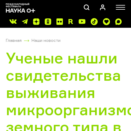
Главная
Наши новости
Ученые нашли
свидетельства
ПОИСК
выживания
микроорганизм
земного типа в