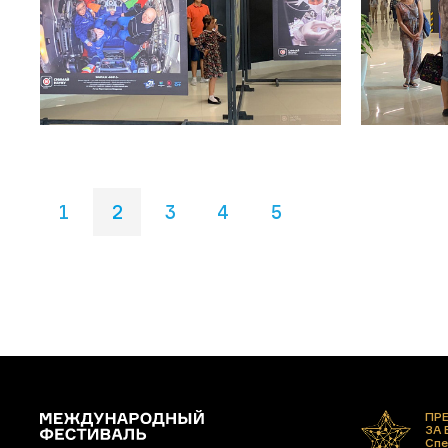
1
2
3
4
5
ПР
ЗА
Спе