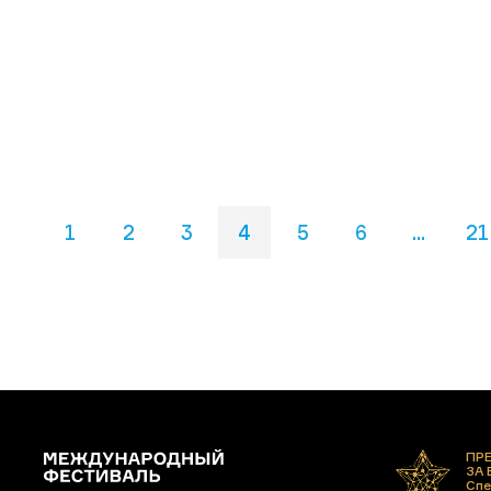
1
2
3
4
5
6
...
21
ПР
ЗА
Спе