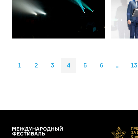
1
2
3
4
5
6
...
13
ПР
ЗА
Спе