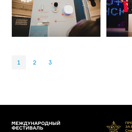
1
2
3
ПР
ЗА
Спе