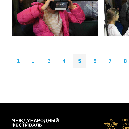
1
...
3
4
5
6
7
8
ПР
ЗА
Спе