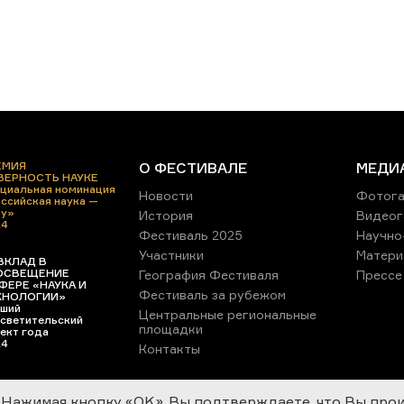
ЕМИЯ
О ФЕСТИВАЛЕ
МЕДИ
 ВЕРНОСТЬ НАУКЕ
циальная номинация
Новости
Фотога
ссийская наука —
ру»
История
Видеог
24
Фестиваль 2025
Научно
Участники
Матери
ВКЛАД В
ОСВЕЩЕНИЕ
География Фестиваля
Прессе
ФЕРЕ «НАУКА И
Фестиваль за рубежом
ХНОЛОГИИ»
ший
Центральные региональные
светительский
площадки
ект года
24
Контакты
Нажимая кнопку «OK», Вы подтверждаете, что Вы про