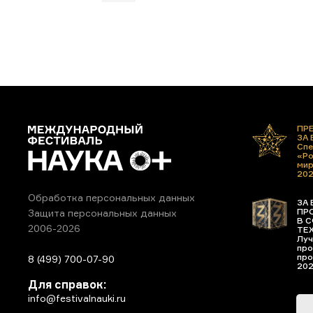
ПР
ЗА
Спе
«Ро
ми
20
Обработка персональных данных
ЗА 
ПР
Защита персональных данных
В С
2006-2026
ТЕ
Луч
про
про
8 (499) 700-07-90
20
Для справок:
info@festivalnauki.ru