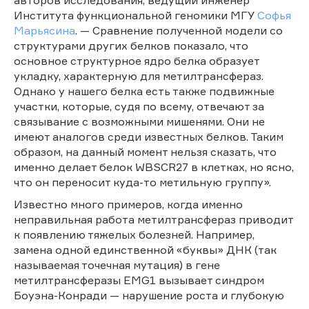
Института функциональной геномики МГУ
Софья
Марьясина
. — Сравнение полученной модели со
структурами других белков показало, что
основное структурное ядро белка образует
укладку, характерную для метилтрансфераз.
Однако у нашего белка есть также подвижные
участки, которые, судя по всему, отвечают за
связывание с возможными мишенями. Они не
имеют аналогов среди известных белков. Таким
образом, на данный момент нельзя сказать, что
именно делает белок WBSCR27 в клетках, но ясно,
что он переносит куда-то метильную группу».
Известно много примеров, когда именно
неправильная работа метилтрансфераз приводит
к появлению тяжелых болезней. Например,
замена одной единственной «буквы» ДНК (так
называемая точечная мутация) в гене
метилтрансферазы EMG1 вызывает синдром
Боуэна-Конради — нарушение роста и глубокую