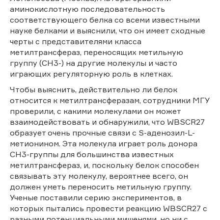
аминокислотную последовательность
соответствующего белка со всеми известными
науке белками и выяснили, что он имеет сходные
черты с представителями класса
метилтрансфераз, переносящих метильную
группу (CH3-) на другие молекулы и часто
играющих регуляторную роль в клетках.
Чтобы выяснить, действительно ли белок
относится к метилтрансферазам, сотрудники МГУ
проверили, с какими молекулами он может
взаимодействовать и обнаружили, что WBSCR27
образует очень прочные связи с S-аденозил-L-
метионином. Эта молекула играет роль донора
CH3-группы для большинства известных
метилтрансфераз, и, поскольку белок способен
связывать эту молекулу, вероятнее всего, он
должен уметь переносить метильную группу.
Ученые поставили серию экспериментов, в
которых пытались провести реакцию WBSCR27 с
разными потенциальными мишенями, но ни с