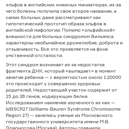
эльфов в английских книжных миниатюрах, из-за
чего болезнь получила свое второе название, а
самих больных даже рассматривают как
гипотетический прототип образа эльфов в
английской мифологии. Помимо «эльфийской»
внешности для больных синдромом Вильямса
характерны необычайное дружелюбие, доброта и
отзывчивость. Все это проявляется на фоне
умственной отсталости.
Этот синдром возникает из-за недостатка
фрагмента ДНК, который «выпадает» в момент
зачатия ребенка — с вероятностью около 1:20000
это происходит у совершенно здоровых
родителей. Недостающий участок содержит от
25 до 28 генов, кодирующих белки.
Исследованием наименее изученного из них —
WBSCR27 (Williams-Beuren Syndrome Chromosome
Region 27) — занялись ученые из Московского
государственного университета имени М.В.
Ломоносова (Москва). Авторы сравнили