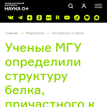
Главная
Медиатека
Интересно о науке
Ученые МГУ
определили
ПОИСК
структуру
белка,
причастного к