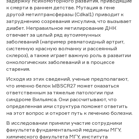
задержку психомоторного развития, приводящие
к смерти в раннем детстве. Мутация в гене
другой метилтрансферазы (Cdkal1) приводит к
затруднению созревания инсулина, что вызывает
диабет. Неправильное метилирование ДНК
отвечает за целый ряд аутоиммунных
заболеваний (например ревматоидный артрит,
системную красную волчанку и рассеянный
склероз), а также играет важную роль в развитии
онкологических заболеваний и в процессе
старения.
Исходя из этих сведений, ученые предполагают,
что именно белок WBSCR27 может оказаться
ответственным за тяжелые патологии при
синдроме Вильямса. Они рассчитывают, что
определенная ими структура поможет ответить
на этот вопрос и откроет путь к лечению болезни.
В исследовании приняли участие сотрудники
факультета фундаментальной медицины МГУ,
химического факультета МГУ, института