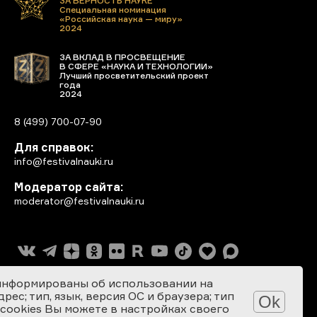
ЗА ВЕРНОСТЬ НАУКЕ
Специальная номинация
«Российская наука — миру»
2024
ЗА ВКЛАД В ПРОСВЕЩЕНИЕ
В СФЕРЕ «НАУКА И ТЕХНОЛОГИИ»
Лучший просветительский проект
года
2024
8 (499) 700-07-90
Для справок:
info@festivalnauki.ru
Модератор сайта:
moderator@festivalnauki.ru
информированы об использовании на
ес; тип, язык, версия ОС и браузера; тип
Ok
 cookies Вы можете в настройках своего