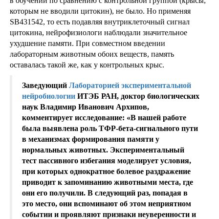
в обучении по сравнению с контрольной группой (крысы,
которым не вводили цитокин), не было. Но применяя
SB431542, то есть подавляя внутриклеточный сигнал
цитокина, нейрофизиологи наблюдали значительное
ухудшение памяти. При совместном введении
лабораторным животным обоих веществ, память
оставалась такой же, как у контрольных крыс.
Заведующий
Лабораторией экспериментальной
нейробиологии
ИТЭБ РАН, доктор биологических
наук Владимир Иванович Архипов,
комментирует исследование: «В нашей работе
была выявлена роль TФР-бета-сигнального пути
в механизмах формирования памяти у
нормальных животных. Экспериментальный
тест пассивного избегания моделирует условия,
при которых однократное болевое раздражение
приводит к запоминанию животными места, где
они его получили. В следующий раз, попадая в
это место, они вспоминают об этом неприятном
событии и проявляют признаки неуверенности и