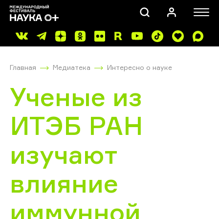
Главная
Медиатека
Интересно о науке
Ученые из
ИТЭБ РАН
ПОИСК
изучают
влияние
иммунной