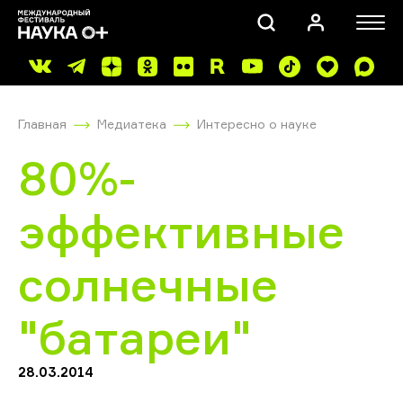
Главная
Медиатека
Интересно о науке
80%-
эффективные
ПОИСК
солнечные
"батареи"
28.03.2014