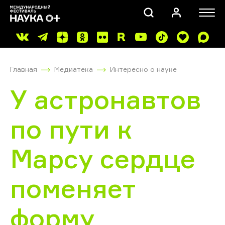
Главная
Медиатека
Интересно о науке
У астронавтов
по пути к
ПОИСК
Марсу сердце
поменяет
форму