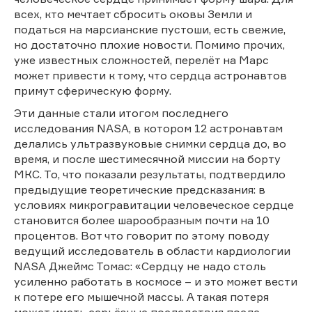
всех, кто мечтает сбросить оковы Земли и
податься на марсианские пустоши, есть свежие,
но достаточно плохие новости. Помимо прочих,
уже известных сложностей, перелёт на Марс
может привести к тому, что сердца астронавтов
примут сферическую форму.
Эти данные стали итогом последнего
исследования NASA, в котором 12 астронавтам
делались ультразвуковые снимки сердца до, во
время, и после шестимесячной миссии на борту
МКС. То, что показали результаты, подтвердило
предыдущие теоретические предсказания: в
условиях микрогравитации человеческое сердце
становится более шарообразным почти на 10
процентов. Вот что говорит по этому поводу
ведущий исследователь в области кардиологии
NASA Джеймс Томас: «Сердцу не надо столь
усиленно работать в космосе – и это может вести
к потере его мышечной массы. А такая потеря
может иметь серьёзные последствия после