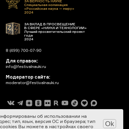
ЗА ВЕРНОСТЬ НАУКЕ
Специальная номинация
«Российская наука — миру»
2024
ЗА ВКЛАД В ПРОСВЕЩЕНИЕ
В СФЕРЕ «НАУКА И ТЕХНОЛОГИИ»
Лучший просветительский проект
года
2024
8 (499) 700-07-90
Для справок:
info@festivalnauki.ru
Модератор сайта:
moderator@festivalnauki.ru
информированы об использовании на
ес; тип, язык, версия ОС и браузера; тип
Ok
 cookies Вы можете в настройках своего