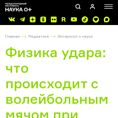
Главная
Медиатека
Интересно о науке
Физика удара:
что
ПОИСК
происходит с
волейбольным
мячом при