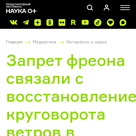
Главная
Медиатека
Интересно о науке
Запрет фреона
связали с
ПОИСК
восстановлени
круговорота
ветров в