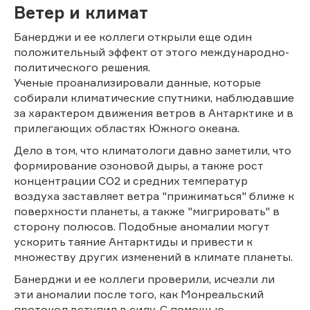
Ветер и климат
Банерджи и ее коллеги открыли еще один
положительный эффект от этого международно-
политического решения.
Ученые проанализировали данные, которые
собирали климатические спутники, наблюдавшие
за характером движения ветров в Антарктике и в
прилегающих областях Южного океана.
Дело в том, что климатологи давно заметили, что
формирование озоновой дыры, а также рост
концентрации СО2 и средних температур
воздуха заставляет ветра "прижиматься" ближе к
поверхности планеты, а также "мигрировать" в
сторону полюсов. Подобные аномалии могут
ускорить таяние Антарктиды и привести к
множеству других изменений в климате планеты.
Банерджи и ее коллеги проверили, исчезли ли
эти аномалии после того, как Монреальский
протокол вступил в силу. С помощью