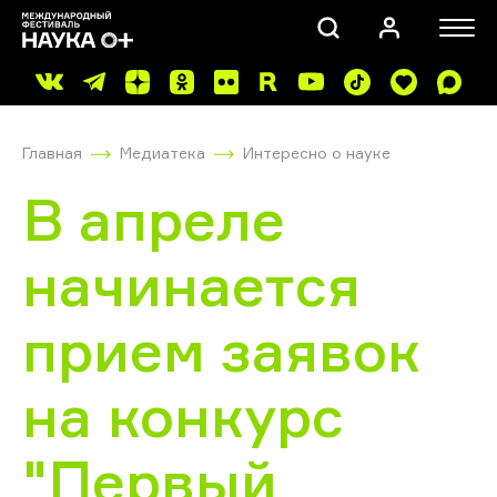
Главная
Медиатека
Интересно о науке
В апреле
начинается
ПОИСК
прием заявок
на конкурс
"Первый