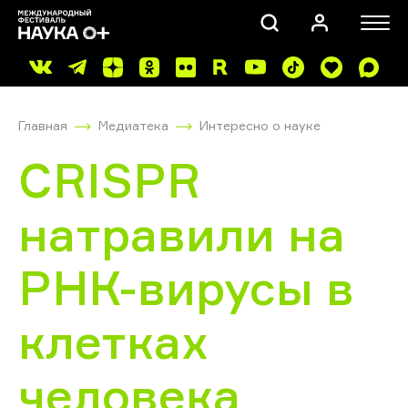
Главная
Медиатека
Интересно о науке
CRISPR
натравили на
ПОИСК
РНК-вирусы в
клетках
человека