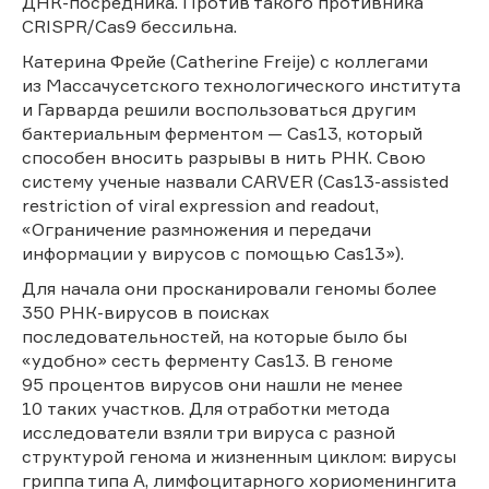
ДНК-посредника. Против такого противника
CRISPR/Cas9 бессильна.
Катерина Фрейе (Catherine Freije) с коллегами
из Массачусетского технологического института
и Гарварда решили воспользоваться другим
бактериальным ферментом — Cas13, который
способен вносить разрывы в нить РНК. Свою
систему ученые назвали CARVER (Cas13-assisted
restriction of viral expression and readout,
«Ограничение размножения и передачи
информации у вирусов с помощью Cas13»).
Для начала они просканировали геномы более
350 РНК-вирусов в поисках
последовательностей, на которые было бы
«удобно» сесть ферменту Cas13. В геноме
95 процентов вирусов они нашли не менее
10 таких участков. Для отработки метода
исследователи взяли три вируса с разной
структурой генома и жизненным циклом: вирусы
гриппа типа А, лимфоцитарного хориоменингита