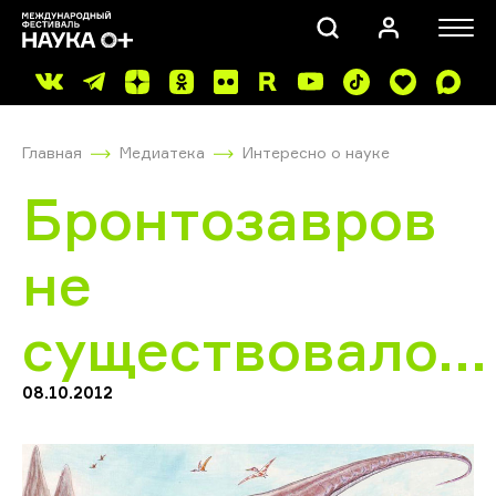
Главная
Медиатека
Интересно о науке
Бронтозавров
не
ПОИСК
существовало...
08.10.2012