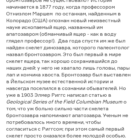
начинается в 1877 году, когда профессором
Отниэлом Маршем по останкам, найденным в
Колорадо (США) опознан новый неизвестный
науке ископаемый ящер, названный им
апатозавром (обманчивый ящер - как в воду
глядел профессор!). Два года спустя им же был
найден скелет динозавра, которого палеонтолог
назвал бронтозавром. Это был первый в мире
скелет ящера, так хорошо сохранившийся до
наших дней: у него не хватало лишь головы, пары
лап и кончика хвоста. Бронтозавр был выставлен
в Йельском музее естественной истории и
навсегда поселился в сознании обывателей. Но
уже в 1903 Элмер Риггс написал статью в
Geological Series of the Field Columbian Museum
о
том, что уж больно сильно части скелета
бронтозавра напоминают апатозавра. Ученым не
потребовалось много времени, чтобы
согласиться с Риггсом; при этом самый первый
скелет просто оказался более молодой особью.