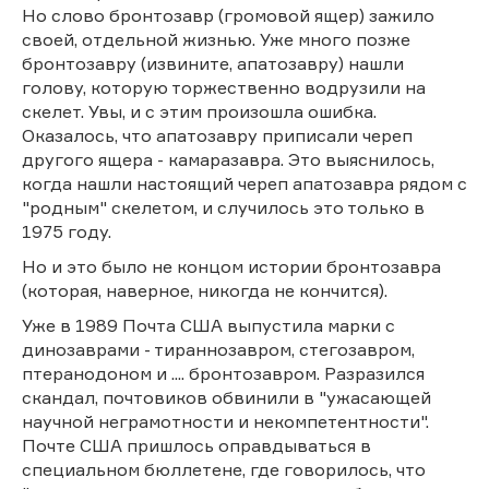
Но слово бронтозавр (громовой ящер) зажило
своей, отдельной жизнью. Уже много позже
бронтозавру (извините, апатозавру) нашли
голову, которую торжественно водрузили на
скелет. Увы, и с этим произошла ошибка.
Оказалось, что апатозавру приписали череп
другого ящера - камаразавра. Это выяснилось,
когда нашли настоящий череп апатозавра рядом с
"родным" скелетом, и случилось это только в
1975 году.
Но и это было не концом истории бронтозавра
(которая, наверное, никогда не кончится).
Уже в 1989 Почта США выпустила марки с
динозаврами - тираннозавром, стегозавром,
птеранодоном и .... бронтозавром. Разразился
скандал, почтовиков обвинили в "ужасающей
научной неграмотности и некомпетентности".
Почте США пришлось оправдываться в
специальном бюллетене, где говорилось, что