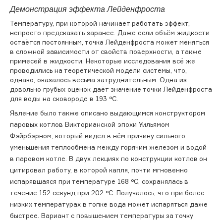
Демонстрация эффекта Лейденфроста
Температуру, при которой начинает работать эффект,
непросто предсказать заранее. Даже если объём жидкости
остаётся постоянным, точка Лейденфроста может меняться
в сложной зависимости от свойств поверхности, а также
примесей в жидкости. Некоторые исследования всё же
проводились на теоретической модели системы, что,
однако, оказалось весьма затруднительным. Одна из
довольно грубых оценок даёт значение точки Лейденфроста
для воды на сковороде в 193 °C.
Явление было также описано выдающимся конструктором
паровых котлов Викторианской эпохи Уильямом
Фэйрбэрном, который видел в нём причину сильного
уменьшения теплообмена между горячим железом и водой
в паровом котле. В двух лекциях по конструкции котлов
он
цитировал работу, в которой капля, почти мгновенно
испарявшаяся при температуре 168 °C, сохранялась в
течение 152 секунд при 202 °C. Получалось, что при более
низких температурах в топке вода может испаряться даже
быстрее
. Вариант с повышением температуры за точку