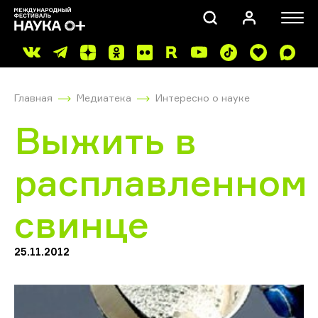
Главная
Медиатека
Интересно о науке
Выжить в
расплавленном
ПОИСК
свинце
25.11.2012