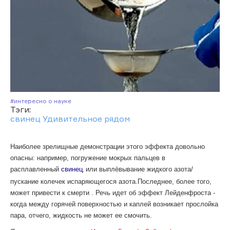
#Интересно о науке
Тэги:
свинец
Удивительное рядом
Наиболее зрелищные демонстрации этого эффекта довольно
опасны: например, погружение мокрых пальцев в
расплавленный
св
инец
или выплёвывание жидкого азота/
,
пускание колечек испаряющегося азота.
Последнее, более того,
может привести к смерти . Речь идет об эффект Лейденфроста -
когда между горячей поверхностью и каплей возникает прослойка
пара, отчего, жидкость не может ее смочить.