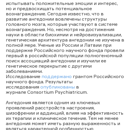
испытывать положительные эмоции и интерес,
но и предвосхищать потенциальное
вознаграждение. Сегодня известно, что в
развитие ангедонии вовлечены структуры
головного мозга, которые участвуют в системе
вознаграждения. Но, несмотря на достижения
науки в области биохимии и нейровизуализации,
генетическая архитектура ангедонии не изучена в
полной мере. Ученые из России и Латвии при
поддержке Российского научного фонда провели
первый в российской популяции полногеномный
поиск ассоциаций ангедонии и изучили ее
генетическое перекрытие с другими
заболеваниями.
Исследование
поддержано
грантом Российского
научного фонда. Результаты
исследования
опубликованы
в
журнале Consortium Psychiatricum.
Ангедония является одним из ключевых
проявлений расстройств настроения,
шизофрении и аддикций, влияя на эффективность
их терапии и клиническое течение. Тем не менее
ангедония может иметь разную выраженность и
являться характерной особенностью