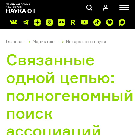
Главная
Медиатека
Интересно о науке
Связанные
одной цепью:
ПОИСК
полногеномный
поиск
ассоциаций