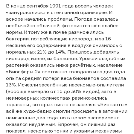
В конце сентября 1991 года восемь человек
«замуровались» в стеклянной оранжерее. И
вскоре начались проблемы. Погода оказалась
необычайно облачной, фотосинтез шёл слабее
нормы. К тому же в почве размножились
бактерии, потребляющие кислород, и за 16
месяцев его содержание в воздухе снизилось с
нормальных 21% до 14%. Пришлось добавлять
кислород извне, из баллонов. Урожаи съедобных
растений оказались ниже расчётных, население
«Биосферы-2» постоянно голодало и за два года
опыта средняя потеря веса бионавтов составила
13%. Исчезли заселённые насекомые-опылители
(вообще вымерло от 15 до 30% видов), зато в
неимоверных количествах размножились
тараканы , которых никто не заселял. «Бионавты»
всё же худо-бедно смогли просидеть в заточении
намеченные два года, но в целом эксперимент
оказался неудачным. Впрочем, он лишний раз
показал, насколько тонки и уязвимы механизмы