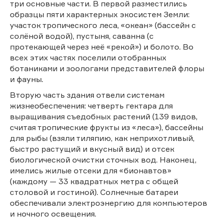
три основные части. В первой разместились
образцы пяти характерных экосистем Земли:
участок тропического леса, «океан» (бассейн с
солёной водой), пустыня, саванна (с
протекающей через неё «рекой») и болото. Во
всех этих частях поселили отобранных
ботаниками и зоологами представителей флоры
и фауны.
Вторую часть здания отвели системам
жизнеобеспечения: четверть гектара для
выращивания съедобных растений (139 видов,
считая тропические фрукты из «леса»), бассейны
для рыбы (взяли тиляпию, как неприхотливый,
быстро растущий и вкусный вид) и отсек
биологической очистки сточных вод. Наконец,
имелись жилые отсеки для «бионавтов»
(каждому — 33 квадратных метра с общей
столовой и гостиной). Солнечные батареи
обеспечивали электроэнергию для компьютеров
и ночного освещения.