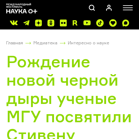
Главная
Медиатека
Интересно о науке
Рождение
новой черной
ПОИСК
дыры ученые
МГУ посвятили
Стивену