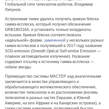
Глобальной сети телескопов-роботов, Владимир
Липунов.
Астрономам также удалось получить кривую блеска
гамма-всплеска, который получил обозначение
GRB180316A, и установить точные координаты
вспышки. Кривая блеска соответствовала
«идеальной» форме,
замеченной
у нескольких разных
гамма-всплесков и получившей в 2017 году название
SOS-emission (Smooth Optical Self-similar Emission —
плавное автомодельное излучение). Название
содержит отсылку к источнику гамма-всплеска —
гибели звезды.
Преимущество системы МАСТЕР над аналогичными
заключается в качестве управляющего и
обрабатывающего математического обеспечения,
количестве телескопов и их расположении (восемь
телескопов в разных частях Евразии, в Южной
Америке, на юге Африке и на Канарских островах), а
также системе наведения, позволяющей быстро