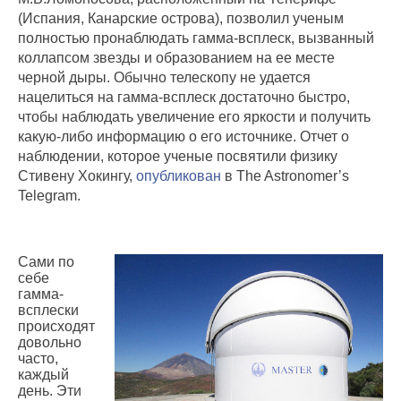
(Испания, Канарские острова), позволил ученым
полностью пронаблюдать гамма-всплеск, вызванный
коллапсом звезды и образованием на ее месте
черной дыры. Обычно телескопу не удается
нацелиться на гамма-всплеск достаточно быстро,
чтобы наблюдать увеличение его яркости и получить
какую-либо информацию о его источнике. Отчет о
наблюдении, которое ученые посвятили физику
Стивену Хокингу,
опубликован
в The Astronomer’s
Telegram.
Сами по
себе
гамма-
всплески
происходят
довольно
часто,
каждый
день. Эти