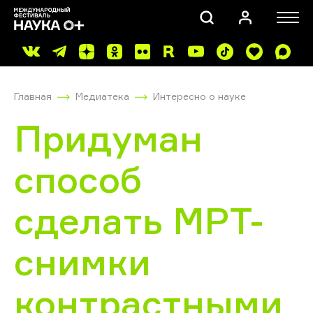
Главная
Медиатека
Интересно о науке
Придуман
способ
ПОИСК
сделать МРТ-
снимки
контрастными