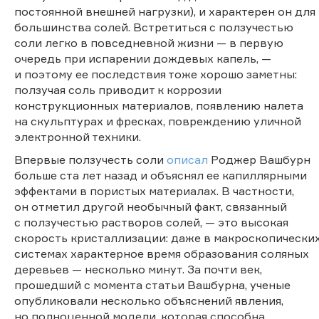
постоянной внешней нагрузки), и характерен он для
большинства солей. Встретиться с ползучестью
соли легко в повседневной жизни — в первую
очередь при испарении дождевых капель, —
и поэтому ее последствия тоже хорошо заметны:
ползучая соль приводит к коррозии
конструкционных материалов, появлению налета
на скульптурах и фресках, повреждению уличной
электронной техники.
Впервые ползучесть соли
описал
Роджер Вашбурн
больше ста лет назад и объяснял ее капиллярными
эффектами в пористых материалах. В частности,
он отметил другой необычный факт, связанный
с ползучестью растворов солей, — это высокая
скорость кристаллизации: даже в макроскопически
системах характерное время образования соляных
деревьев — несколько минут. За почти век,
прошедший с момента статьи Вашбурна, ученые
опубликовали несколько объяснений явления,
но полноценной модели, которая способна