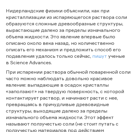
Нидерландские физики объяснили, как при
кристаллизации из испаряющегося раствора соли
образуются сложные древообразные структуры,
вырастающие далеко за пределы изначального
объема жидкости. Это явление впервые было
описано около века назад, но количественно
описать его механизм и предложить способ его
подавления удалось только сейчас,
пишут
ученые
в Science Advances.
При испарении раствора обычной поваренной соли
часто можно наблюдать довольно красивое
явление: выпадающие в осадок кристаллы
«заползают» на твердую поверхность, с которой
контактирует раствор, и начинают расти с нее,
превращаясь в причудливые древовидные
структуры, выходящие далеко за пределы
изначального объема жидкости. Этот эффект
называют ползучестью соли (не стоит путать с
ползучестью материалов под действием