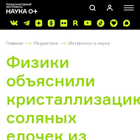
Главная
Медиатека
Интересно о науке
Физики
объяснили
ПОИСК
кристаллизаци
соляных
елочек из