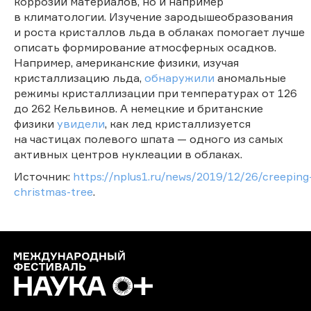
коррозии материалов, но и например
в климатологии. Изучение зародышеобразования
и роста кристаллов льда в облаках помогает лучше
описать формирование атмосферных осадков.
Например, американские физики, изучая
кристаллизацию льда,
обнаружили
аномальные
режимы кристаллизации при температурах от 126
до 262 Кельвинов. А немецкие и британские
физики
увидели
, как лед кристаллизуется
на частицах полевого шпата — одного из самых
активных центров нуклеации в облаках.
Источник:
https://nplus1.ru/news/2019/12/26/creeping
christmas-tree
.