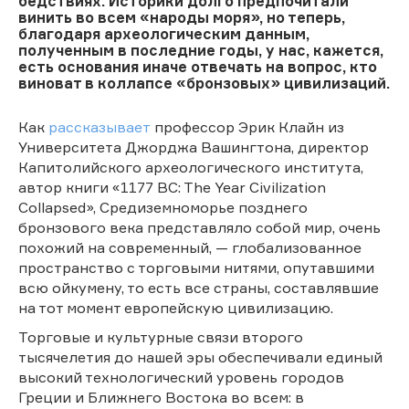
бедствиях. Историки долго предпочитали
винить во всем «народы моря», но теперь,
благодаря археологическим данным,
полученным в последние годы, у нас, кажется,
есть основания иначе отвечать на вопрос, кто
виноват в коллапсе «бронзовых» цивилизаций.
Как
рассказывает
профессор Эрик Клайн из
Университета Джорджа Вашингтона, директор
Капитолийского археологического института,
автор книги «1177 BC: The Year Civilization
Collapsed», Средиземноморье позднего
бронзового века представляло собой мир, очень
похожий на современный, — глобализованное
пространство с торговыми нитями, опутавшими
всю ойкумену, то есть все страны, составлявшие
на тот момент европейскую цивилизацию.
Торговые и культурные связи второго
тысячелетия до нашей эры обеспечивали единый
высокий технологический уровень городов
Греции и Ближнего Востока во всем: в