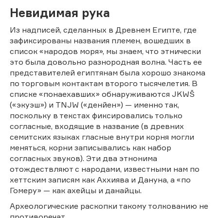
Невидимая рука
Из надписей, сделанных в Древнем Египте, где
зафиксированы названия племен, вошедших в
список «народов моря», мы знаем, что этнически
это была довольно разнородная волна. Часть ее
представителей египтянам была хорошо знакома
по торговым контактам второго тысячелетия. В
списке «понаехавших» обнаруживаются JKWŠ
(«экуэш») и TNJW («денйен») — именно так,
поскольку в текстах фиксировались только
согласные, входящие в название (в древних
семитских языках гласные внутри корня могли
меняться, корни записывались как набор
согласных звуков). Эти два этнонима
отождествляют с народами, известными нам по
хеттским записям как Аххиява и Дануна, а «по
Гомеру» — как ахейцы и данайцы.
Археологические раскопки такому толкованию не
противоречат.