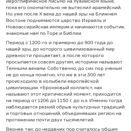
иероглифическое письмо на лувийском языке,
пока его окончательно не вытеснил арамейский.
Но уже после X века до нашей эры на Ближнем
Востоке поднимаются царство Израиль и
Новоассирийская империя и начинаются события,
знакомые нам по Торе и Библии.
Период с 1200-го и примерно до 900 года до
нашей эры, до которого цивилизованный мир
древности процветает, а после которого
просыпается совсем другим, историки называют
Темными веками. Собственно, до сих пор ученым
не до конца понятно, что же в эти 300 лет
происходило в колыбели европейской
цивилизации. «Бронзовый коллапс», как
называют этот критический момент, приходится
на период от 1206 до 1150 г. до н.э. Именно тогда
наблюдается резкий обрыв культурных традиций
и торговых отношений, объединявших регион на
протяжении почти двух тысячелетий.
Вернее, так: до недавних пор считалось общим