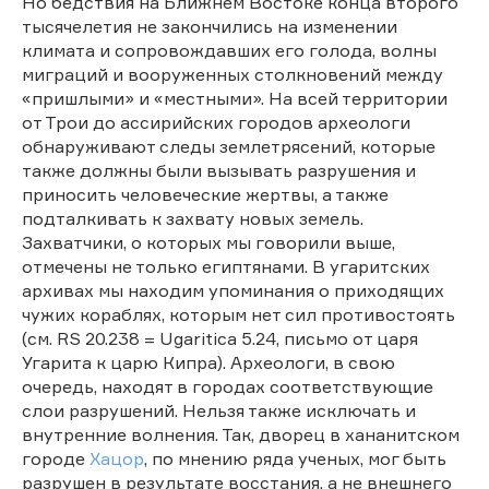
Но бедствия на Ближнем Востоке конца второго
тысячелетия не закончились на изменении
климата и сопровождавших его голода, волны
миграций и вооруженных столкновений между
«пришлыми» и «местными». На всей территории
от Трои до ассирийских городов археологи
обнаруживают следы землетрясений, которые
также должны были вызывать разрушения и
приносить человеческие жертвы, а также
подталкивать к захвату новых земель.
Захватчики, о которых мы говорили выше,
отмечены не только египтянами. В угаритских
архивах мы находим упоминания о приходящих
чужих кораблях, которым нет сил противостоять
(см. RS 20.238 = Ugaritica 5.24, письмо от царя
Угарита к царю Кипра). Археологи, в свою
очередь, находят в городах соответствующие
слои разрушений. Нельзя также исключать и
внутренние волнения. Так, дворец в хананитском
городе
Хацор
, по мнению ряда ученых, мог быть
разрушен в результате восстания, а не внешнего