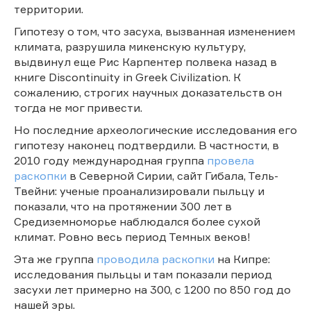
территории.
Гипотезу о том, что засуха, вызванная изменением
климата, разрушила микенскую культуру,
выдвинул еще Рис Карпентер полвека назад в
книге Discontinuity in Greek Civilization. К
сожалению, строгих научных доказательств он
тогда не мог привести.
Но последние археологические исследования его
гипотезу наконец подтвердили. В частности, в
2010 году международная группа
провела
раскопки
в Северной Сирии, сайт Гибала, Тель-
Твейни: ученые проанализировали пыльцу и
показали, что на протяжении 300 лет в
Средиземноморье наблюдался более сухой
климат. Ровно весь период Темных веков!
Эта же группа
проводила раскопки
на Кипре:
исследования пыльцы и там показали период
засухи лет примерно на 300, с 1200 по 850 год до
нашей эры.