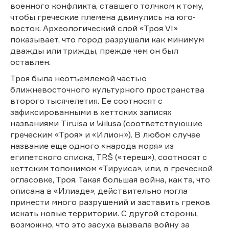
военного конфликта, ставшего толчком к тому,
чтобы греческие племена двинулись на юго-
восток. Археологический слой «Троя VI»
показывает, что город разрушали как минимум
дважды или трижды, прежде чем он был
оставлен.
Троя была неотъемлемой частью
ближневосточного культурного пространства
второго тысячелетия. Ее соотносят с
зафиксированными в хеттских записях
названиями Tiruisa и Wilusa (соответствующие
греческим «Троя» и «Илион»). В любом случае
название еще одного «народа моря» из
египетского списка, TRŠ («тереш»), соотносят с
хеттским топонимом «Тируиса», или, в греческой
огласовке, Троя. Такая большая война, как та, что
описана в «Илиаде», действительно могла
принести много разрушений и заставить греков
искать новые территории. С другой стороны,
возможно, что это засуха вызвала войну за