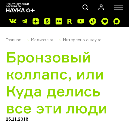
Главная
Медиатека
Интересно о науке
Бронзовый
коллапс, или
ПОИСК
Куда делись
все эти люди
25.11.2018