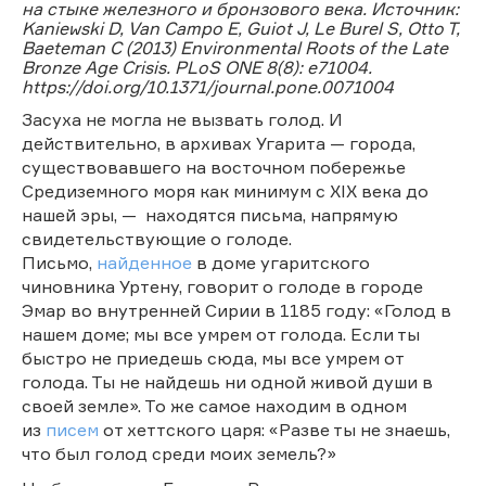
на стыке железного и бронзового века. Источник:
Kaniewski D, Van Campo E, Guiot J, Le Burel S, Otto T,
Baeteman C (2013) Environmental Roots of the Late
Bronze Age Crisis. PLoS ONE 8(8): e71004.
https://doi.org/10.1371/journal.pone.0071004
Засуха не могла не вызвать голод. И
действительно, в архивах Угарита — города,
существовавшего на восточном побережье
Средиземного моря как минимум с XIX века до
нашей эры, — находятся письма, напрямую
свидетельствующие о голоде.
Письмо,
найденное
в доме угаритского
чиновника Уртену, говорит о голоде в городе
Эмар во внутренней Сирии в 1185 году: «Голод в
нашем доме; мы все умрем от голода. Если ты
быстро не приедешь сюда, мы все умрем от
голода. Ты не найдешь ни одной живой души в
своей земле». То же самое находим в одном
из
писем
от хеттского царя: «Разве ты не знаешь,
что был голод среди моих земель?»