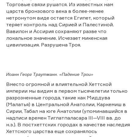
Торговые связи рушатся. Из известных нам
царств бронзового века в более-менее
нетронутом виде остается Египет, который
теряет контроль над Сирией и Палестиной.
Вавилон и Ассирия сохраняют разве что
локальное значение. Исчезает микенская
цивилизация. Разрушена Троя.
Иоанн Георг Траутманн. «Падение Трои»
Вместо огромной и влиятельной Хеттской
империи мы видим в первом тысячелетии только
разрозненные города, такие как Миддува
(Малатья) в Центральной Анатолии, Каркемиш в
Сирии, Табал на юге Анатолии (упоминавшийся в
надписи времен Тиглатпаласара III—VIII вв. до
н.э.). В постхеттских городах в качестве наследия
Хеттского царства еще сохранялось