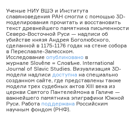
Ученые НИУ ВШЭ и Института
славяноведения РАН смогли с помощью 3D-
моделирования прочитать и восстановить
текст древнейшего памятника письменности
Северо-Восточной Руси — надписи об
убийстве князя Андрея Боголюбского,
сделанной в 1175-1176 годах на стене собора
в Переславле-Залесском.
Исследование
опубликовано
в
журнале Slověne = Словѣне. International
Journal of Slavic Studies. Визуализация 3D-
модели надписи
доступна
на специально
созданном сайте, где представлены также
модели трех судебных актов XIII века из
церкви Святого Пантелеймона в Галиче —
важнейшего памятника эпиграфики Южной
Руси. Работа
поддержана
Российским
научным фондом (РНФ).