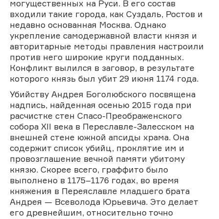
могущественных на Руси. В его состав
входили такие города, как Суздаль, Ростов и
недавно основанная Москва. Однако
укрепление самодержавной власти князя и
авторитарные методы правления настроили
против него широкие круги подданных.
Конфликт вылился в заговор, в результате
которого князь был убит 29 июня 1174 года.
Убийству Андрея Боголюбского посвящена
надпись, найденная осенью 2015 года при
расчистке стен Спасо-Преображенского
собора XII века в Переславле-Залесском на
внешней стене южной апсиды храма. Она
содержит список убийц, проклятие им и
провозглашение вечной памяти убитому
князю. Скорее всего, граффито было
выполнено в 1175–1176 годах, во время
княжения в Переяславле младшего брата
Андрея — Всеволода Юрьевича. Это делает
его древнейшим, относительно точно