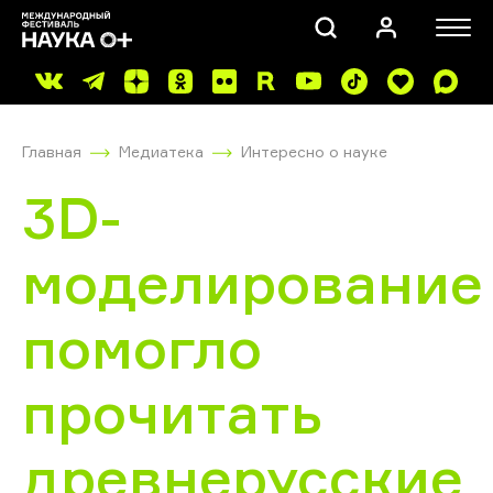
Главная
Медиатека
Интересно о науке
3D-
моделирование
ПОИСК
помогло
прочитать
древнерусские