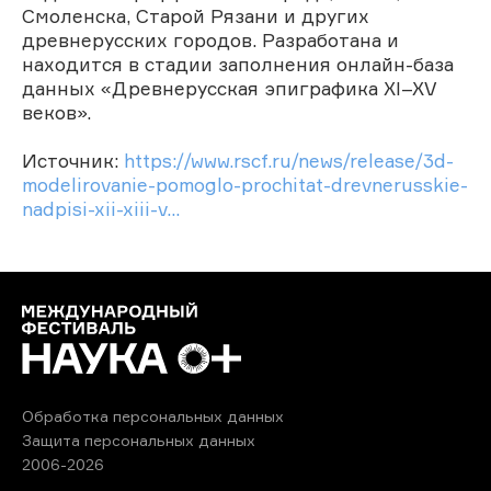
Смоленска, Старой Рязани и других
древнерусских городов. Разработана и
находится в стадии заполнения онлайн-база
данных «Древнерусская эпиграфика XI–XV
веков».
Источник:
https://www.rscf.ru/news/release/3d-
modelirovanie-pomoglo-prochitat-drevnerusskie-
nadpisi-xii-xiii-v...
Обработка персональных данных
Защита персональных данных
2006-2026