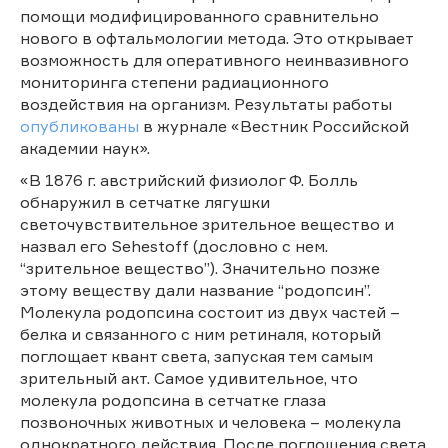
помощи модифицированного сравнительно
нового в офтальмологии метода. Это открывает
возможность для оперативного неинвазивного
мониторинга степени радиационного
воздействия на организм. Результаты работы
опубликованы
в журнале «Вестник Российской
академии наук».
«В 1876 г. австрийский физиолог Ф. Болль
обнаружил в сетчатке лягушки
светочувствительное зрительное вещество и
назвал его Sehestoff (дословно с нем.
“зрительное вещество”). Значительно позже
этому веществу дали название “родопсин”.
Молекула родопсина состоит из двух частей –
белка и связанного с ним ретиналя, который
поглощает квант света, запуская тем самым
зрительный акт. Самое удивительное, что
молекула родопсина в сетчатке глаза
позвоночных животных и человека – молекула
однократного действия. После поглощения света