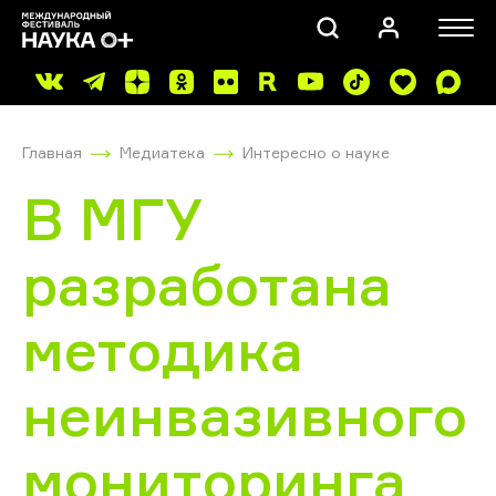
Главная
Медиатека
Интересно о науке
В МГУ
разработана
ПОИСК
методика
неинвазивного
мониторинга