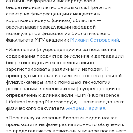
активными формами кислорода сами
бисретиноиды легко окисляются. При этом
спектр их флуоресценции смещается в
коротковолновую (синюю) область», —
рассказывает заведующий кафедрой
молекулярной физиологии биологического
факультета МГУ академик
Михаил Островский
.
«Изменение флуоресценции из-за повышения
содержания продуктов окисления и деградации
бисретиноидов можно неинвазивно
зарегистрировать различными методам. К
примеру, с использованием многоспектральной
фундус-камеры или с помощью технологии
регистрации времени жизни флуоресценции на
определённых длинах волн FLIM (Fluorescence
Lifetime Imaging Microscopy)», — поясняет доцент
физического факультета
Андрей Ларичев
.
«Поскольку окисление бисретиноидов может
происходить на фоне радиационного облучения,
то представляется возможным вскоре после него