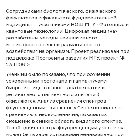
Сотрудниками биологического, физического
факультетов и факультета фундаментальной
медицины — участниками НОШ МГУ «Фотонные и
квантовые технологии. Цифровая медицина»
разработаны методы неинвазивного
мониторинга степени радиационного
воздействия на организм. Проект реализован при
поддержке Программы развития МГУ, проект №
23-Ш06-20.
Учеными было показано, что при обучении
ускоренными протонами и гамма-лучами
бисретиноиды глазного дна (сетчатки и
ретинального пигментного эпителия)
окисляются. Анализ сравнения спектров
флуоресценции окисленных бисретиноидов, по
сравнению с неокисленными, показал их
смещение в синюю область видимого спектра.
Такой сдвиг спектра флуоресценции у человека
может быть зарегистрирован неинвазивно, при