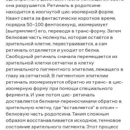
она разрушается. Ретиналь в родопсине
находится в изогнутой цис-изомерной форме.
Квант света за фантастически короткое время,
порядка 50–100 фемтосекунд, изомеризует
(выпрямляет) его, переводя в транс-форму. Затем
белковая часть молекулы, которая остаётся в
зрительной клетке, перестраивается, а сам
ретиналь отделяется и уходит от белка.
Свободный ретиналь сначала перемещается из
зрительной клетки сетчатки в клетку
ретинального пигментного эпителия, лежащего в
глазу за сетчаткой. В пигментном эпителии
ретиналь изомеризуется обратно из транс- в цис-
изомерную форму при помощи специального
фермента. И уже потом цис- ретиналь
доставляется белками-переносчиками обратно в
зрительную клетку, где “вставляется” в опсин –
белковую часть родопсина. Таким сложным
образом восстанавливается исходное, темновое
состояние зрительного пигмента. Этот процесс