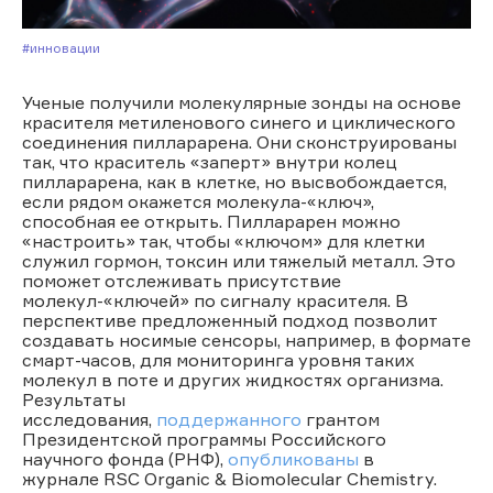
#Инновации
Ученые получили молекулярные зонды на основе
красителя метиленового синего и циклического
соединения пилларарена. Они сконструированы
так, что краситель «заперт» внутри колец
пилларарена, как в клетке, но высвобождается,
если рядом окажется молекула-«ключ»,
способная ее открыть. Пилларарен можно
«настроить» так, чтобы «ключом» для клетки
служил гормон, токсин или тяжелый металл. Это
поможет отслеживать присутствие
молекул-«ключей» по сигналу красителя. В
перспективе предложенный подход позволит
создавать носимые сенсоры, например, в формате
смарт-часов, для мониторинга уровня таких
молекул в поте и других жидкостях организма.
Результаты
исследования,
поддержанного
грантом
Президентской программы Российского
научного фонда (РНФ),
опубликованы
в
журнале RSC Organic & Biomolecular Chemistry.