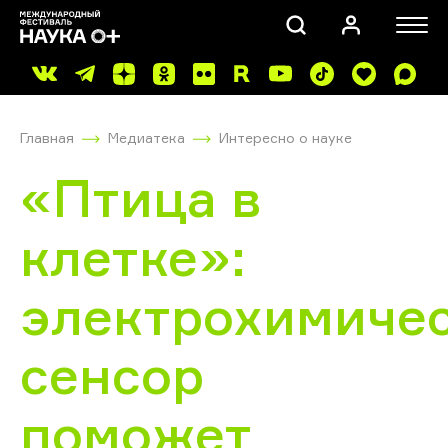
Главная
Медиатека
Интересно о науке
«Птица в
клетке»:
ПОИСК
электрохимиче
сенсор
поможет