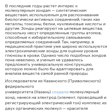
В последние годы растет интерес к
молекулярным зондам — синтетическим
веществам, используемым для распознавания
биологически активных соединений, таких как
металлы, токсины, белки, нуклеиновые кислоты и
другие. Зонды реагируют на целевые вещества,
поскольку несут определенные группы атомов,
способные к избирательному связыванию
определяемых соединений. Так, например, в
медицинской практике уже широко используются
электрохимические зонды для оценки уровня
глюкозы в крови. Однако число подобных зондов
пока невелико, и ученым не удавалось
предложить универсальную конструкцию,
которую можно было бы адаптировать для
анализа веществ самой разной природы.
Исследователи из Казанского (Приволжского)
федерального
университета (Казань)
создали
молекулярный
зонд, нанеся на электрод (элемент, проводящий и
регистрирующий электрический ток) комплекс из
двух органических молекул — красителя