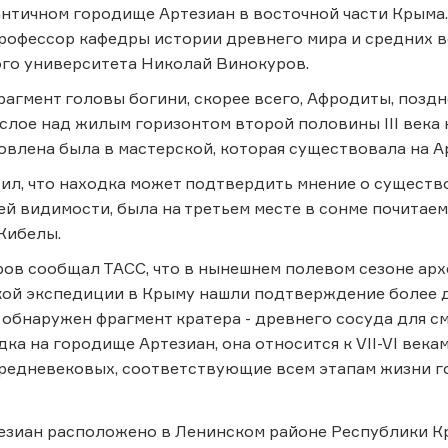
античном городище Артезиан в восточной части Крыма
рофессор кафедры истории древнего мира и средних 
ого университета Николай Винокуров.
агмент головы богини, скорее всего, Афродиты, позд
слое над жилым горизонтом второй половины III века н
овлена была в мастерской, которая существовала на Ар
л, что находка может подтвердить мнение о существ
сей видимости, была на третьем месте в сонме почита
Кибелы.
ов сообщал ТАСС, что в нынешнем полевом сезоне ар
кой экспедиции в Крыму нашли подтверждение более 
 обнаружен фрагмент кратера - древнего сосуда для см
дка на городище Артезиан, она относится к VII-VI века
средневековых, соответствующие всем этапам жизни г
зиан расположено в Ленинском районе Республики Кр