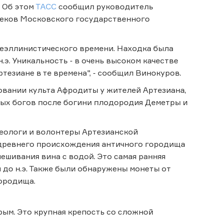
. Об этом
ТАСС
сообщил руководитель
веков Московского государственного
неэллинистического времени. Находка была
.э. Уникальность - в очень высоком качестве
тезиане в те времена", - сообщил Винокуров.
овании культа Афродиты у жителей Артезиана,
емых богов после богини плодородия Деметры и
хеологи и волонтеры Артезианской
древнего происхождения античного городища
ешивания вина с водой. Это самая ранняя
м до н.э. Также были обнаружены монеты от
ородища.
ым. Это крупная крепость со сложной