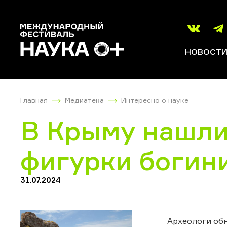
НОВОСТ
Главная
Медиатека
Интересно о науке
В Крыму нашли
фигурки богин
31.07.2024
Археологи об