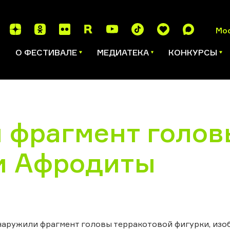
Мо
И
О ФЕСТИВАЛЕ
МЕДИАТЕКА
КОНКУРСЫ
 фрагмент голов
и Афродиты
наружили фрагмент головы терракотовой фигурки, из