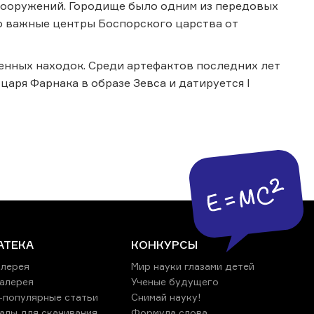
ооружений. Городище было одним из передовых
о важные центры Боспорского царства от
нных находок. Среди артефактов последних лет
аря Фарнака в образе Зевса и датируется I
АТЕКА
КОНКУРСЫ
лерея
Мир науки глазами детей
алерея
Ученые будущего
-популярные статьи
Снимай науку!
алы для скачивания
Формула слова