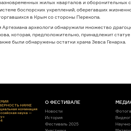
разновременных жилых кварталов и оборонительных с
истеме боспорских укреплений, оберегавших жизненн
торгавшихся в Крым со стороны Перекопа.
и Артезиана археологи обнаружили множество драгоце
ова, которая, предположительно, принадлежит статуе ц
 Также были обнаружены остатки храма Зевса Генарха.
ЕМИЯ
О ФЕСТИВАЛЕ
МЕДИ
 ВЕРНОСТЬ НАУКЕ
циальная номинация
Новости
Фотога
ссийская наука —
ру»
История
Видеог
24
Фестиваль 2025
Научно
Участники
Матери