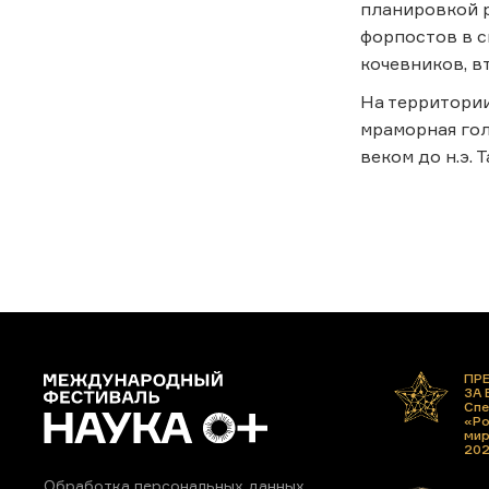
планировкой 
форпостов в с
кочевников, в
На территори
мраморная гол
веком до н.э.
ПР
ЗА
Спе
«Ро
ми
20
Обработка персональных данных