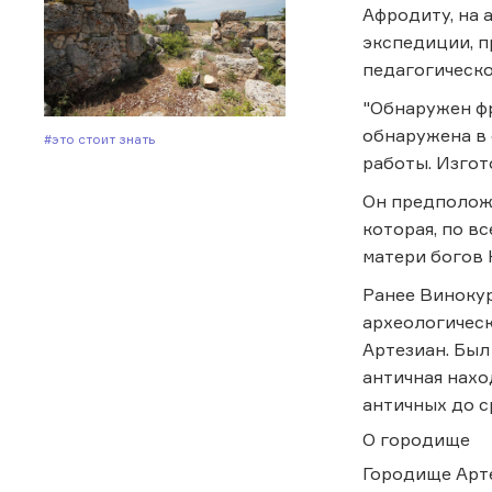
Афродиту, на 
экспедиции, п
педагогическ
"Обнаружен фр
обнаружена в 
#Это стоит знать
работы. Изгот
Он предположи
которая, по в
матери богов 
Ранее Винокур
археологичес
Артезиан. Был
античная нахо
античных до 
О городище
Городище Арте