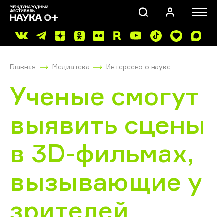
Главная
Медиатека
Интересно о науке
Ученые смогут
выявить сцены
ПОИСК
в 3D-фильмах,
вызывающие у
зрителей