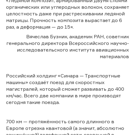
«Ледяной композит, армированный двумя слоями
органических или углеродных волокон, сохраняет
целостность даже при растрескивании ледяной
матрицы. Прочность композита вырастает до 6
раз, а деформация — до 15».
Вячеслав Бузник, академик РАН, советник
генерального директора Всероссийского научно-
исследовательского института авиационных
материалов
Российский холдинг «Синара — Транспортные
машины» создаёт поезд для скоростных
магистралей, который сможет развивать до 400
км/час. Всего две компании в мире производят
сегодня такие поезда.
700 км — протяжённость самого длинного в
Европе отрезка квантовой (а значит, абсолютно
защищённой) телефонной сети, созданной в