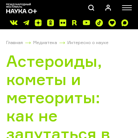
Главная
Медиатека
Интересно о науке
Астероиды,
кометы и
ПОИСК
метеориты:
как не
запутаться в