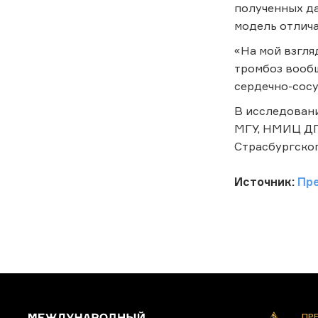
полученных да
модель отлича
«На мой взгля
тромбоз вообщ
сердечно-сосу
В исследован
МГУ, НМИЦ ДГ
Страсбургског
Источник:
Пр
ПР