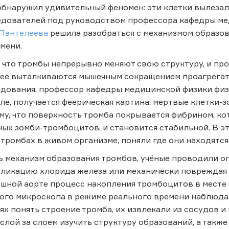
бнаружил удивительный феномен: эти клетки вылезал
едователей под руководством профессора кафедры ме
Пантелеева
решила разобраться с механизмом образов
мени.
 что тромбы непрерывно меняют свою структуру, и пр
нее выталкиваются мышечным сокращением проагрегат
едования, профессор кафедры медицинской физики фи
ле, получается феерическая картина: мертвые клетки-
ому, что поверхность тромба покрывается фибрином, к
ых зомби-тромбоцитов, и становится стабильной. В э
тромбах в живом организме, поняли где они находятся 
ь механизм образования тромбов, учёные проводили 
ликацию хлорида железа или механически повреждая 
юшной аорте процесс накопления тромбоцитов в месте
ого микроскопа в режиме реального времени наблюдал
ях понять строение тромба, их извлекали из сосудов 
лой за слоем изучить структуру образований, а также