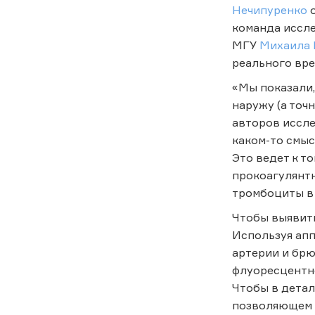
Нечипуренко
о
команда иссл
МГУ
Михаила 
реального вре
«Мы показали,
наружу (а точ
авторов иссл
каком-то смыс
Это ведет к т
прокоагулянтн
тромбоциты в 
Чтобы выявит
Используя апп
артерии и бр
флуоресцентн
Чтобы в детал
позволяющем с