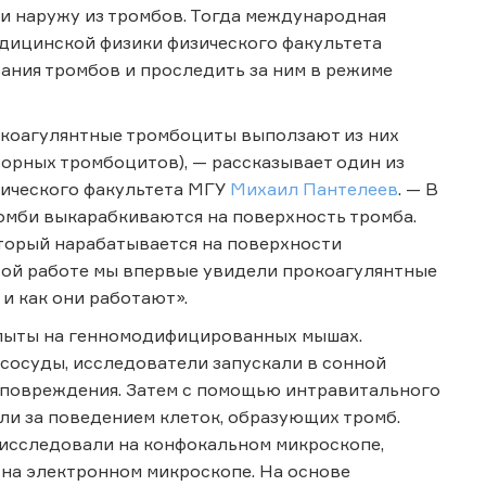
и наружу из тромбов. Тогда международная
дицинской физики физического факультета
ания тромбов и проследить за ним в режиме
окоагулянтные тромбоциты выползают из них
орных тромбоцитов), — рассказывает один из
зического факультета МГУ
Михаил Пантелеев
. — В
зомби выкарабкиваются на поверхность тромба.
оторый нарабатывается на поверхности
той работе мы впервые увидели прокоагулянтные
и как они работают».
опыты на генномодифицированных мышах.
сосуды, исследователи запускали в сонной
 повреждения. Затем с помощью интравитального
и за поведением клеток, образующих тромб.
и исследовали на конфокальном микроскопе,
 на электронном микроскопе. На основе