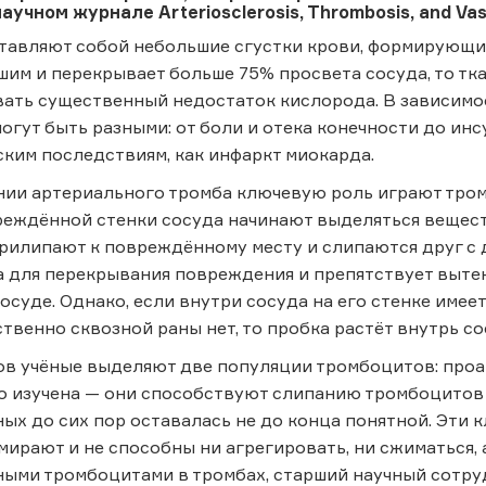
учном журнале Arteriosclerosis, Thrombosis, and Vasc
авляют собой небольшие сгустки крови, формирующиес
им и перекрывает больше 75% просвета сосуда, то тк
ать существенный недостаток кислорода. В зависимост
огут быть разными: от боли и отека конечности до инсу
ским последствиям, как инфаркт миокарда.
нии артериального тромба ключевую роль играют тро
вреждённой стенки сосуда начинают выделяться веще
илипают к повреждённому месту и слипаются друг с др
 для перекрывания повреждения и препятствует вытек
в сосуде. Однако, если внутри сосуда на его стенке име
ственно сквозной раны нет, то пробка растёт внутрь со
в учёные выделяют две популяции тромбоцитов: проа
 изучена — они способствуют слипанию тромбоцитов и
ых до сих пор оставалась не до конца понятной. Эти 
ирают и не способны ни агрегировать, ни сжиматься,
ными тромбоцитами в тромбах, старший научный сотр