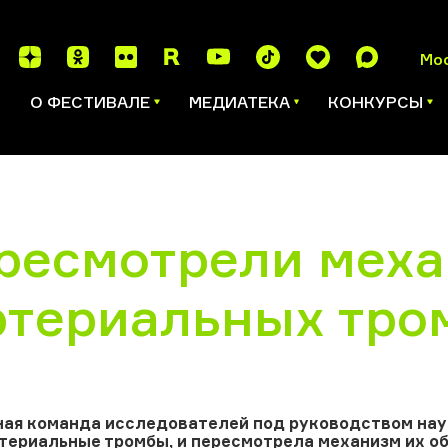
Мо
И
О ФЕСТИВАЛЕ
МЕДИАТЕКА
КОНКУРСЫ
ресмотрели мех
ртериальных тро
я команда исследователей под руководством науч
териальные тромбы, и пересмотрела механизм их о