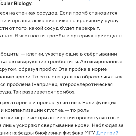
ular Biology.
я на стенках сосудов. Если тромб становится
ани и органы, лежащие ниже по кровяному руслу
и от того, какой сосуд будет перекрыт,
льта. В частности, тромбы в артериях приводят к
мбоциты — клетки, участвующие в свёртывании
ства, активирующие тромбоциты. Активированные
угом, образуя пробку. Эта пробка в норме
анию крови. То есть она должна образовываться
ется проблема (например, атеросклеротическая
суда. Так развивается тромбоз.
грегаторные и прокоагулянтные. Если функция
 компактизации сгустка, — то роль
клетки мертвые: при активации прокоагулянтные
 а лишь ускоряют свертывание крови. Наблюдая за
удник кафедры биофизики физфака МГУ
Дмитрий