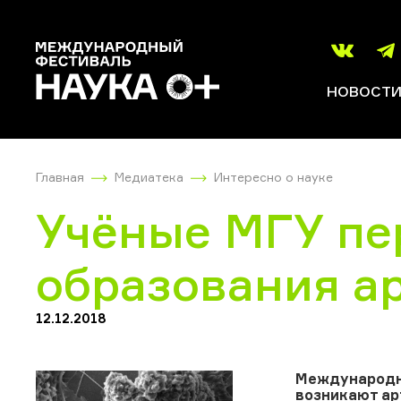
НОВОСТ
Главная
Медиатека
Интересно о науке
Учёные МГУ пе
образования а
12.12.2018
Международна
возникают ар