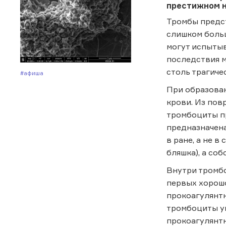
престижном на
Тромбы предст
слишком больш
могут испытыв
последствия м
столь трагиче
#Афиша
При образова
крови. Из по
тромбоциты пр
предназначена
в ране, а не 
бляшка), а соб
Внутри тромбо
первых хорошо
прокоагулянтн
тромбоциты ум
прокоагулянт