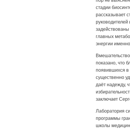
пор не выяснен
стадии биосинт
рассказывает с
руководителей
задействованы 
главных метабо
энергии именно
Вмешательство 
показано, что 
появившихся в 
существенно уд
даёт надежду, 
избирательност
заключает Серг
Лаборатория си
программы гран
школы медици