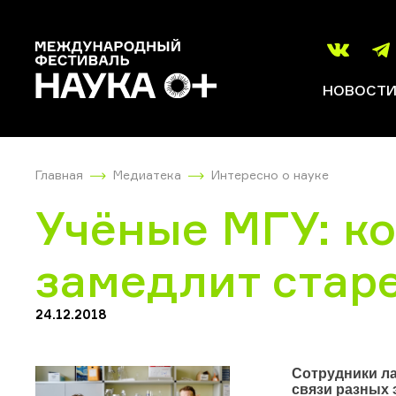
НОВОСТ
Главная
Медиатека
Интересно о науке
Учёные МГУ: к
замедлит стар
24.12.2018
Сотрудники ла
связи разных 