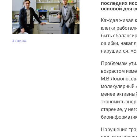
последних исс
основой для с
Каждая живая к
клетки работал
быть сбалансир
#Афиша
ошибки, накапл
нарушается. «Б
Проблемам утил
возрастом изме
М.В.Ломоносова
молекулярный «
менее активный
экономить энер
старение, у не
биоинформати
Нарушение тран