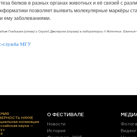
теза белков в разных органах животных и её связей с ра
нформатики позволяет выявить молекулярные маркёры ста
и ему заболеваниями.
адим Гладышев (слева) и Сергей Дмитриев (справа) в лаборатории // Источник: Евген
с-служба МГУ
ЕМИЯ
О ФЕСТИВАЛЕ
МЕДИ
 ВЕРНОСТЬ НАУКЕ
циальная номинация
Новости
Фотога
ссийская наука —
ру»
История
Видеог
24