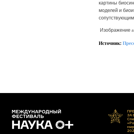
картины биосин
моделей и биои
сопутствующим
Изображение
В
Источник:
Прес
ПР
ЗА
Спе
«Ро
ми
20