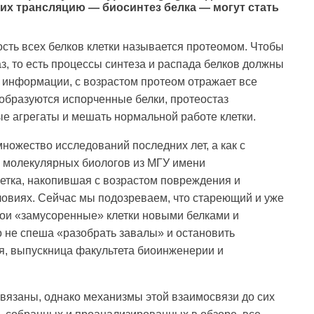
их трансляцию — биосинтез белка — могут стать
ость всех белков клетки называется протеомом. Чтобы
з, то есть процессы синтеза и распада белков должны
 информации, с возрастом протеом отражает все
образуются испорченные белки, протеостаз
е агрегаты и мешать нормальной работе клетки.
ножество исследований последних лет, а как с
а молекулярных биологов из МГУ имени
етка, накопившая с возрастом повреждения и
ловиях. Сейчас мы подозреваем, что стареющий и уже
вои «замусоренные» клетки новыми белками и
о не спеша «разобрать завалы» и остановить
ия, выпускница факультета биоинженерии и
 связаны, однако механизмы этой взаимосвязи до сих