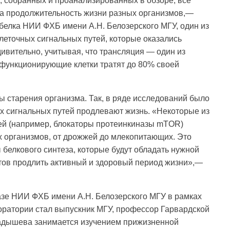
 собранных и проанализированных в обзоре, все
 на продолжительность жизни разных организмов,—
белка НИИ ФХБ имени А.Н. Белозерского МГУ, один из
клеточных сигнальных путей, которые оказались
дивительно, учитывая, что трансляция — один из
 функционирующие клетки тратят до 80% своей
 старения организма. Так, в ряде исследований было
ых сигнальных путей продлевают жизнь. «Некоторые из
ей (например, блокаторы протеинкиназы mTOR)
 организмов, от дрожжей до млекопитающих. Это
 белкового синтеза, которые будут обладать нужной
ктов продлить активный и здоровый период жизни»,—
азе НИИ ФХБ имени А.Н. Белозерского МГУ в рамках
оратории стал выпускник МГУ, профессор Гарвардской
ладышева занимается изучением прижизненной