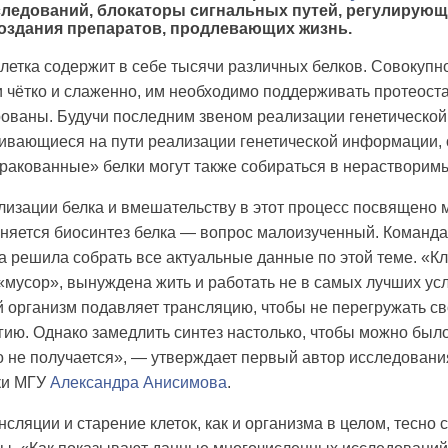
ледований, блокаторы сигнальных путей, регулирующ
оздания препаратов, продлевающих жизнь.
летка содержит в себе тысячи различных белков. Совокупн
и чётко и слаженно, им необходимо поддерживать протеоста
ованы. Будучи последним звеном реализации генетической
ивающиеся на пути реализации генетической информации, 
ракованные» белки могут также собираться в нерастворимы
изации белка и вмешательству в этот процесс посвящено м
няется биосинтез белка — вопрос малоизученный. Команд
 решила собрать все актуальные данные по этой теме. «Кл
мусор», вынуждена жить и работать не в самых лучших ус
 организм подавляет трансляцию, чтобы не перегружать с
гию. Однако замедлить синтез настолько, чтобы можно был
го не получается», — утверждает первый автор исследован
ки МГУ
Александра Анисимова
.
сляции и старение клеток, как и организма в целом, тесно