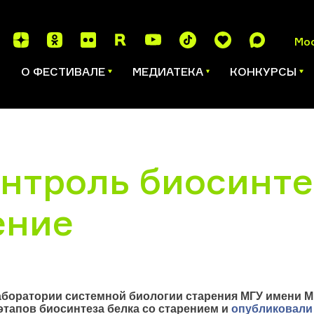
Мо
И
О ФЕСТИВАЛЕ
МЕДИАТЕКА
КОНКУРСЫ
онтроль биосинте
ение
боратории системной биологии старения МГУ имени М
этапов биосинтеза белка со старением и
опубликовали