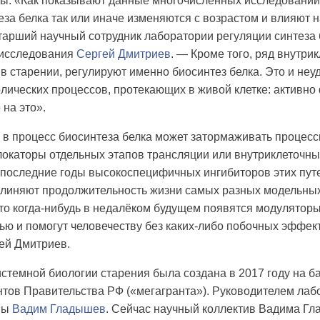
ы. «Как показывают данные многочисленных исследований,
еза белка так или иначе изменяются с возрастом и влияют
тарший научный сотрудник лаборатории регуляции синтеза 
 исследования
Сергей Дмитриев
. — Кроме того, ряд внутри
в старении, регулируют именно биосинтез белка. Это и неу
лических процессов, протекающих в живой клетке: активно
 на это».
в процесс биосинтеза белка может затормаживать процессы
блокаторы отдельных этапов трансляции или внутриклеточн
последние годы высокоспецифичных ингибиторов этих пут
линяют продолжительность жизни самых разных модельных
что когда-нибудь в недалёком будущем появятся модуляторы
ью и помогут человечеству без каких-либо побочных эффе
ей Дмитриев.
стемной биологии старения была создана в 2017 году на б
тов Правительства РФ («мегагранта»). Руководителем лаб
ны
Вадим Гладышев
. Сейчас научный коллектив Вадима Г