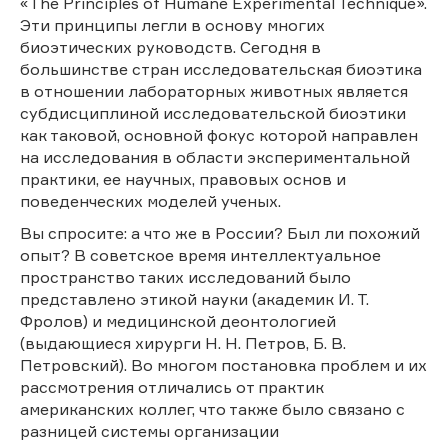
«The Principles of Humane Experimental Technique».
Эти принципы легли в основу многих
биоэтических руководств. Сегодня в
большинстве стран исследовательская биоэтика
в отношении лабораторных животных является
субдисциплиной исследовательской биоэтики
как таковой, основной фокус которой направлен
на исследования в области экспериментальной
практики, ее научных, правовых основ и
поведенческих моделей ученых.
Вы спросите: а что же в России? Был ли похожий
опыт? В советское время интеллектуальное
пространство таких исследований было
представлено этикой науки (академик И. Т.
Фролов) и медицинской деонтологией
(выдающиеся хирурги Н. Н. Петров, Б. В.
Петровский). Во многом постановка проблем и их
рассмотрения отличались от практик
американских коллег, что также было связано с
разницей системы организации