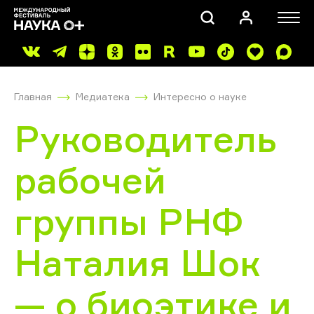
Главная
Медиатека
Интересно о науке
Руководитель
рабочей
ПОИСК
группы РНФ
Наталия Шок
— о биоэтике и