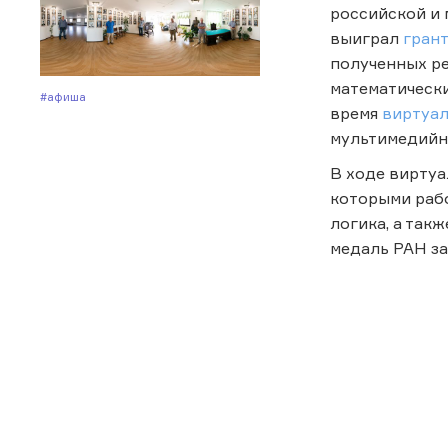
российской и 
выиграл
гран
полученных ре
математически
#Афиша
время
виртуал
мультимедийно
В ходе виртуа
которыми рабо
логика, а так
медаль РАН за