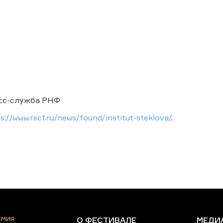
есс-служба РНФ
s://www.rscf.ru/news/found/institut-steklova/
.
ЕМИЯ
О ФЕСТИВАЛЕ
МЕДИ