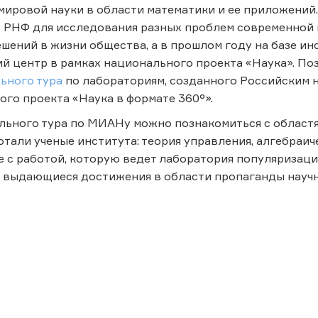
мировой науки в области математики и ее приложений.
т
РНФ для исследования разных проблем современной 
шений в жизни общества, а в прошлом году на базе 
й центр в рамках национального проекта «Наука». По
ьного тура
по лабораториям, созданного Российским 
го проекта «Наука в формате 360°».
льного тура по МИАНу можно познакомиться с областя
тали ученые института: теория управления, алгебраиче
же с работой, которую ведет лаборатория популяризац
 выдающиеся достижения в области пропаганды научны