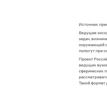
Источник: пр
Ведущие экску
задач, возник
окружающей ср
помогут при с
Проект Россий
ведущих вузов
сферических 
рассматривать
Такой формат 