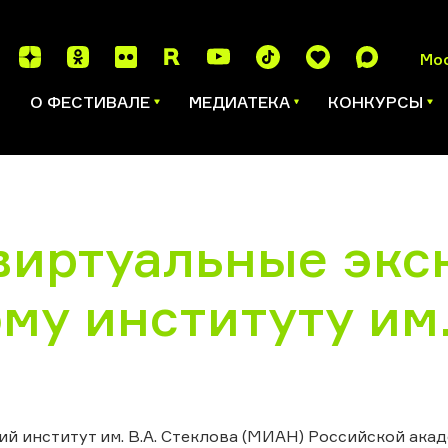
Мо
И
О ФЕСТИВАЛЕ
МЕДИАТЕКА
КОНКУРСЫ
виртуальные экс
у институту им.
й институт им. В.А. Стеклова (МИАН) Российской ака