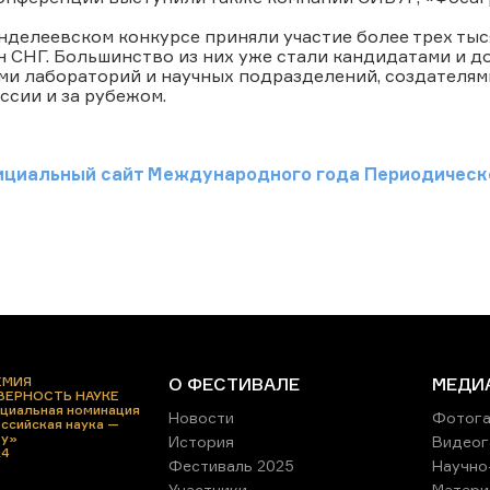
енделеевском конкурсе приняли участие более трех тыс
н СНГ. Большинство из них уже стали кандидатами и д
ми лабораторий и научных подразделений, создателя
ссии и за рубежом.
ициальный сайт Международного года Периодическо
ЕМИЯ
О ФЕСТИВАЛЕ
МЕДИ
 ВЕРНОСТЬ НАУКЕ
циальная номинация
Новости
Фотога
ссийская наука —
ру»
История
Видеог
24
Фестиваль 2025
Научно
Участники
Матери