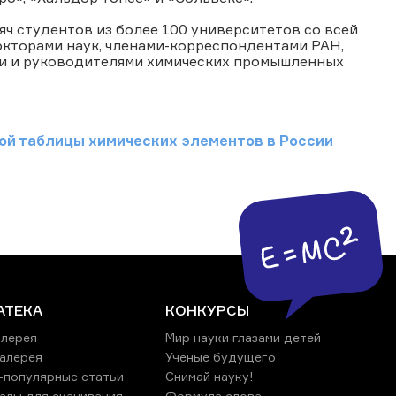
яч студентов из более 100 университетов со всей
окторами наук, членами-корреспондентами РАН,
ми и руководителями химических промышленных
й таблицы химических элементов в России
АТЕКА
КОНКУРСЫ
лерея
Мир науки глазами детей
алерея
Ученые будущего
-популярные статьи
Снимай науку!
алы для скачивания
Формула слова