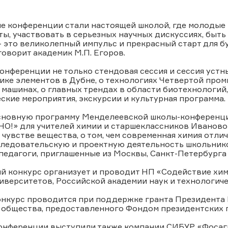
е конференции стали настоящей школой, где молодые 
ты, участвовать в серьезных научных дискуссиях, быт
 это великолепный импульс и прекрасный старт для 
 говорит академик М.П. Егоров.
онференции не только стендовая сессия и сессия устн
ике элементов в Дубне, о технологиях Четвертой про
машинах, о главных трендах в области биотехнологий, 
еские мероприятия, экскурсии и культурная программа.
основную программу Менделеевской школы-конференци
!» для учителей химии и старшеклассников Иваново 
 чувстве вещества, о том, чем современная химия отли
ледовательскую и проектную деятельность школьнико
педагоги, приглашенные из Москвы, Санкт-Петербурга
й конкурс организует и проводит НП «Содействие хим
верситетов, Российской академии наук и технологич
онкурс проводится при поддержке гранта Президента
 общества, предоставленного Фондом президентских 
нференции выступили также компании СИБУР, «Фосагр