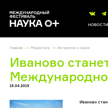
НОВОСТ
Главная
Медиатека
Интересно о науке
Иваново стане
Международног
15.04.2019
Иваново стан