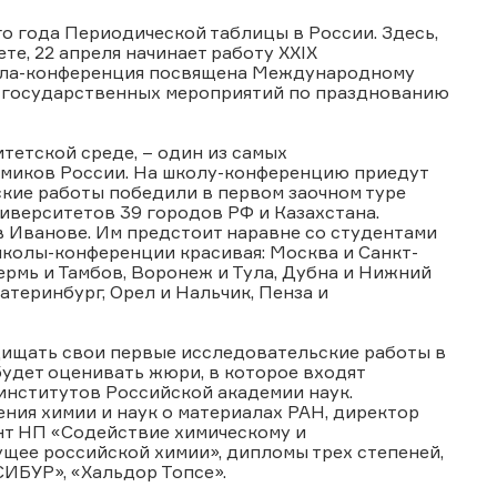
 года Периодической таблицы в России. Здесь,
е, 22 апреля начинает работу XXIX
кола-конференция посвящена Международному
н государственных мероприятий по празднованию
тетской среде, – один из самых
миков России. На школу-конференцию приедут
ьские работы победили в первом заочном туре
ниверситетов 39 городов РФ и Казахстана.
в Иванове. Им предстоит наравне со студентами
колы-конференции красивая: Москва и Санкт-
Пермь и Тамбов, Воронеж и Тула, Дубна и Нижний
атеринбург, Орел и Нальчик, Пенза и
щищать свои первые исследовательские работы в
удет оценивать жюри, в которое входят
институтов Российской академии наук.
ния химии и наук о материалах РАН, директор
нт НП «Содействие химическому и
щее российской химии», дипломы трех степеней,
СИБУР», «Хальдор Топсе».