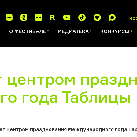
Мо
И
О ФЕСТИВАЛЕ
МЕДИАТЕКА
КОНКУРСЫ
т центром празд
о года Таблицы
ет центром празднования Международного года Т