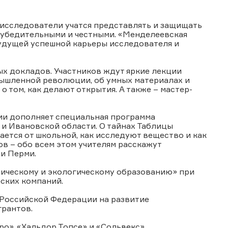
исследователи учатся представлять и защищать
ь убедительными и честными. «Менделеевская
будущей успешной карьеры исследователя и
ых докладов. Участников ждут яркие лекции
мышленной революции, об умных материалах и
о том, как делают открытия. А также – мастер-
и дополняет специальная программа
и Ивановской области. О тайнах Таблицы
чается от школьной, как исследуют вещество и как
в – обо всем этом учителям расскажут
 и Перми.
ическому и экологическому образованию» при
еских компаний.
 Российской Федерации на развитие
грантов.
о», «Хальдор Топсе» и «Сольвекс».