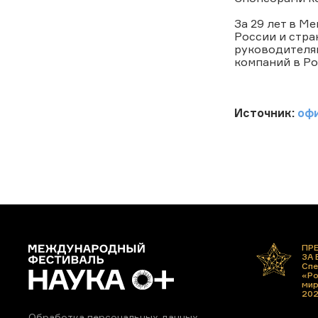
За 29 лет в М
России и стра
руководителя
компаний в Ро
Источник:
оф
ПР
ЗА
Спе
«Ро
ми
20
Обработка персональных данных