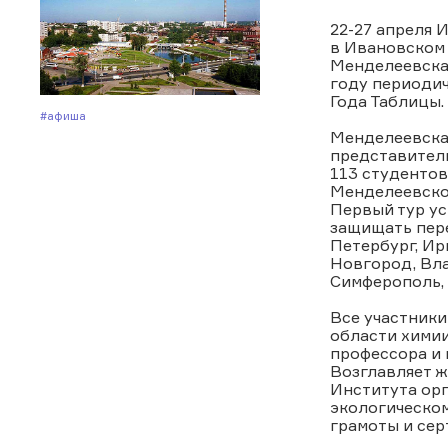
22-27 апреля 
в Ивановском 
Менделеевска
году периодич
Года Таблицы.
#Афиша
Менделеевская
представител
113 студентов
Менделеевског
Первый тур ус
защищать пере
Петербург, Ир
Новгород, Вла
Симферополь, 
Все участники
области химии
профессора и 
Возглавляет ж
Института орг
экологическом
грамоты и сер