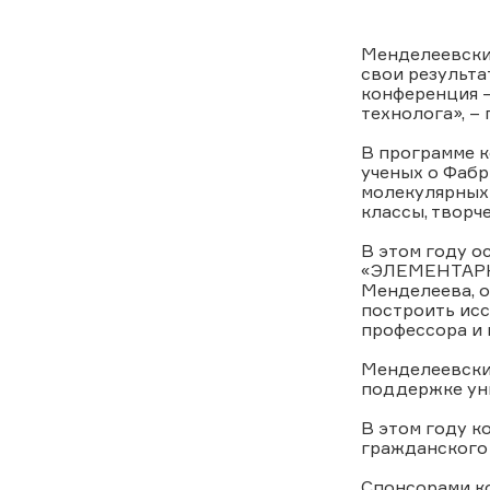
Менделеевски
свои результа
конференция –
технолога», –
В программе к
ученых о Фабр
молекулярных 
классы, творч
В этом году 
«ЭЛЕМЕНТАРНО
Менделеева, о
построить исс
профессора и 
Менделеевски
поддержке уни
В этом году к
гражданского
Спонсорами ко