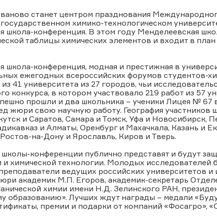
Иваново станет центром празднования Международного
государственном химико-технологическом университет
я школа-конференция. В этом году Менделеевская ш
еской таблицы химических элементов и входит в пла
 школа-конференция, модная и престижная в универси
ьных ежегодных всероссийских форумов студентов-хи
 из 41 университета из 27 городов, чьи исследовател
о конкурса, в котором участвовало 219 работ из 57 у
пешно прошли и два школьника – ученики Лицея № 67 
д жюри свою научную работу. География участников ш
кутск и Саратов, Самара и Томск, Уфа и Новосибирск, 
дикавказ и Алматы, Оренбург и Махачкала, Казань и Ек
Ростов-на-Дону и Ярославль, Киров и Тверь.
 школы-конференции публично представят и будут за
 и химической технологии. Молодых исследователей б
преподаватели ведущих российских университетов и 
юри академик М.П. Егоров, академик-секретарь Отделе
анической химии имени Н.Д. Зелинского РАН, президе
у образованию». Лучших ждут награды – медали «Буду
тификаты, премии и подарки от компаний «Фосагро», «