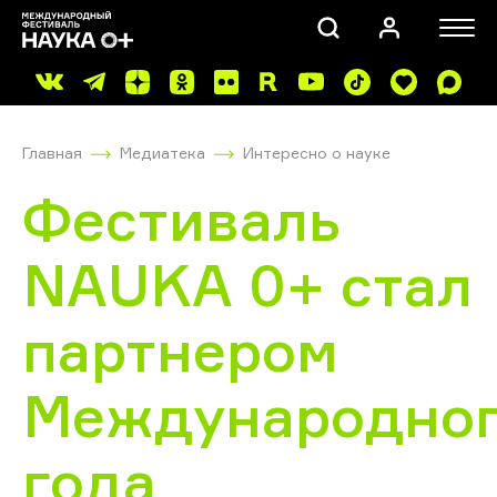
Главная
Медиатека
Интересно о науке
Фестиваль
NAUKA 0+ стал
ПОИСК
партнером
Международно
года