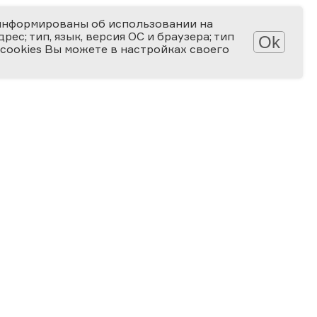
информированы об использовании на
ес; тип, язык, версия ОС и браузера; тип
Ok
 cookies Вы можете в настройках своего
Обработка персональных данных
Защита персональных данных
2006-2026
ПРЕМИЯ
ЗА ВЕРНОСТЬ НАУКЕ
Специальная номинация
«Российская наука — миру»