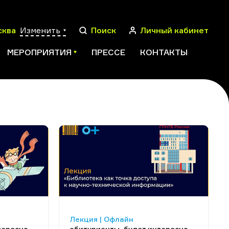
сква
Изменить
Поиск
Личный кабинет
МЕРОПРИЯТИЯ
ПРЕССЕ
КОНТАКТЫ
ПОИСК
Лекция | Офлайн
тересно
абитуриенты, будет интересно