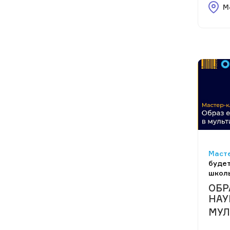
М
Масте
будет
школ
ОБР
НАУ
МУЛ