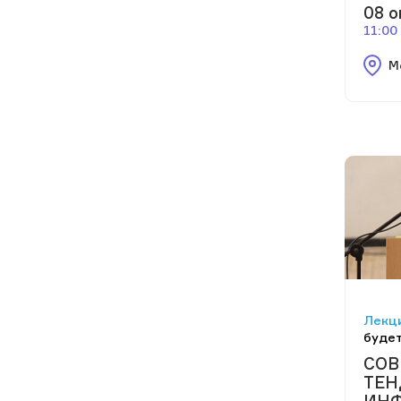
08 о
11:00
М
Лекци
будет
СОВ
ТЕН
ИН