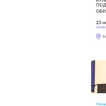
ПОД
ОБР
23 н
16:00
С
Лекци